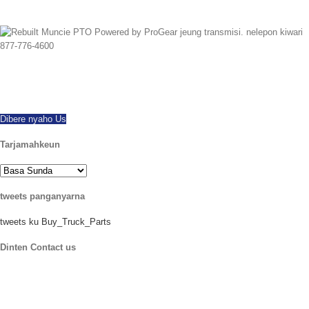
ti mimiti 1997 kami geus hasil diékspor lega dunya, maturan sadaya
ngajadikeun jeung model PTOs anyar jeung diwangun deui. pengiriman
barang dinten anu sami sadia. Nelepon kiwari mibanda patalékan.
Dibere nyaho Us
Tarjamahkeun
tweets panganyarna
tweets ku Buy_Truck_Parts
Dinten Contact us
Location kami