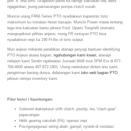
pon. ft. tina torsi. Ucapkeun pamit ka ratings kakuatan low, belts
ngagantian, jeung pamasangan pompa clutch susah.
Muncie urang FR66 Series PTO nyadiakeun kapasitas torsi
maksimum ku instalasi heran basajan. Muncie Power mawa rentang
lega tina kakuatan bantu pikeun Ford. Upami Torqshift otomatis
mangrupikeun pilihan anjeun, mung FR runtuyan PTO bisa
nyadiakeun nepi ka 190 Ft-lbs of torsi output.
Mun anjeun mibanda patalékan atanapi peryogi bantuan identifying
PTO Anjeun atawa bagian,
ngahubungan kami kiwari,
atanapi
nelepon kami Senén ngaliwatan Jumaah 8AM mun 5PM Est di 877-
766-4600 atawa 407-872-1901. Urang nawiskeun dinten anu sami,
pengiriman barang dunya. didatangan kami
toko web bagian PTO
pikeun nempo inventory kami.
Fitur konci / kauntungan:
Solenoid diaktipkeun shift clutch: positip, teu “clash gear”
papacangan
Hélik gearing sakuliah (FA): operasi sepi
Pra-ngonpigurasi wiring abah: gampil, nyolok-di instalasi