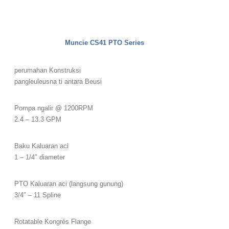
Muncie CS41 PTO Series
perumahan Konstruksi
pangleuleusna ti antara Beusi
Pompa ngalir @ 1200RPM
2.4 – 13.3 GPM
Baku Kaluaran aci
1 – 1/4″ diameter
PTO Kaluaran aci (langsung gunung)
3/4″ – 11 Spline
Rotatable Kongrés Flange