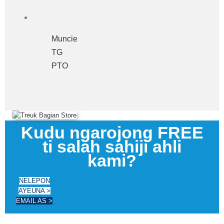
Muncie
TG
PTO
Kudu ngarojong FREE
ti salah sahiji ahli
kami?
NELEPON
AYEUNA >
EMAIL AS >