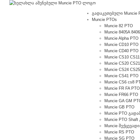
შინაარსზე
გადასვლა
გადაკეთებული Muncie 
Muncie PTOs
Muncie 82 PTO
Muncie 8405A 840
Muncie Alpha PTO
Muncie CD10 PTO
Muncie CD40 PTO
Muncie CS10 CS1
Muncie CS20 CS2
Muncie CS24 CS2
Muncie CS41 PTO
Muncie CS6 cs8 P
Muncie FR FA PTO
Muncie FR66 PTO
Muncie GA GM PT
Muncie GB PTO
Muncie PTO გადა
Muncie PTO Shaf
Muncie შექცევადი
Muncie RS PTO
Muncie SG PTO