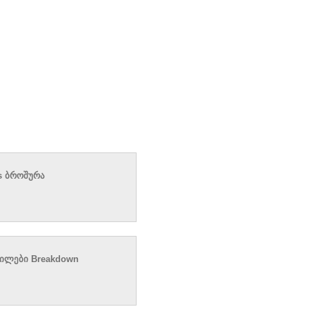
es ბროშურა
წილები Breakdown