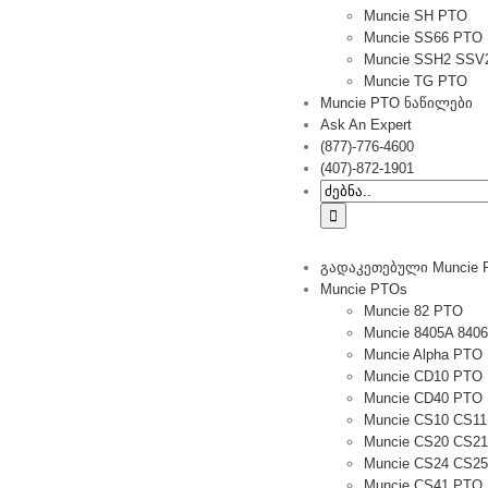
Muncie SH PTO
Muncie SS66 PTO
Muncie SSH2 SSV
Muncie TG PTO
Muncie PTO ნაწილები
Ask An Expert
(877)-776-4600
(407)-872-1901
Ძებნა:
გადაკეთებული Muncie 
Muncie PTOs
Muncie 82 PTO
Muncie 8405A 840
Muncie Alpha PTO
Muncie CD10 PTO
Muncie CD40 PTO
Muncie CS10 CS1
Muncie CS20 CS2
Muncie CS24 CS2
Muncie CS41 PTO