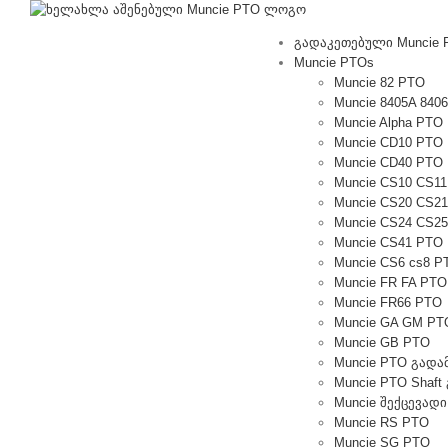
შინაარსზე
გადასვლა
გადაკეთებული Muncie 
Muncie PTOs
Muncie 82 PTO
Muncie 8405A 840
Muncie Alpha PTO
Muncie CD10 PTO
Muncie CD40 PTO
Muncie CS10 CS1
Muncie CS20 CS2
Muncie CS24 CS2
Muncie CS41 PTO
Muncie CS6 cs8 P
Muncie FR FA PTO
Muncie FR66 PTO
Muncie GA GM PT
Muncie GB PTO
Muncie PTO გადა
Muncie PTO Shaf
Muncie შექცევადი
Muncie RS PTO
Muncie SG PTO