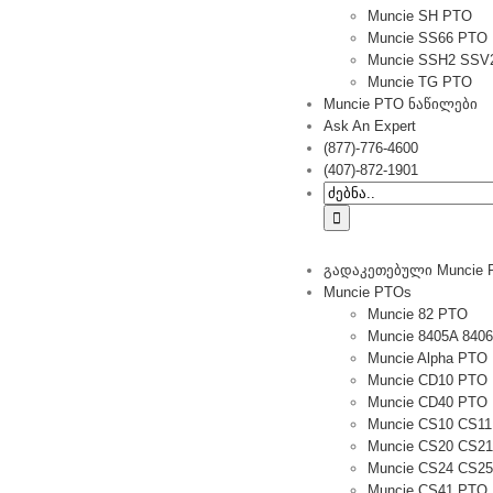
Muncie SH PTO
Muncie SS66 PTO
Muncie SSH2 SSV
Muncie TG PTO
Muncie PTO ნაწილები
Ask An Expert
(877)-776-4600
(407)-872-1901
Ძებნა:
გადაკეთებული Muncie 
Muncie PTOs
Muncie 82 PTO
Muncie 8405A 840
Muncie Alpha PTO
Muncie CD10 PTO
Muncie CD40 PTO
Muncie CS10 CS1
Muncie CS20 CS2
Muncie CS24 CS2
Muncie CS41 PTO