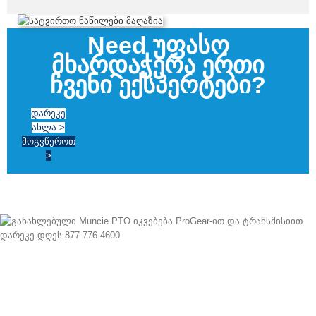
Need უფასო
მხარდაჭერა ერთი
ჩვენი ექსპერტები?
ᲓᲐᲠᲔᲙᲔ
ᲐᲮᲚᲐ >
ᲛᲝᲒᲕᲬᲔᲠᲝᲗ
>
მას შემდეგ, რაც 1997 ჩვენ წარმატებით გავიტანეთ ექსპორტი მთელ
მსოფლიოში, გთავაზობთ ყველა მარკისა და მოდელის ახალ და
ხელახლა აშენებულ PTO-ებს. შესაძლებელია მიწოდება იმავე დღეს.
დარეკეთ დღეს ნებისმიერი შეკითხვით.