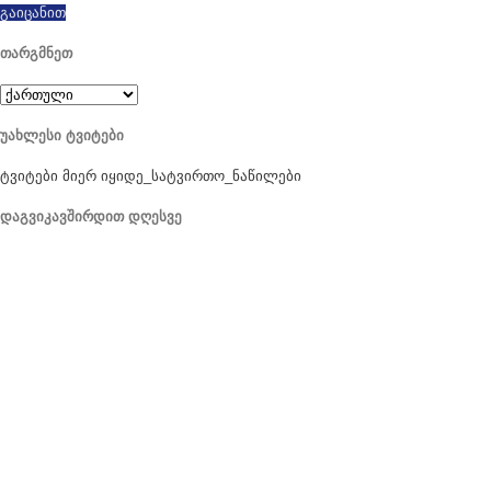
გაიცანით
თარგმნეთ
უახლესი ტვიტები
ტვიტები მიერ იყიდე_სატვირთო_ნაწილები
დაგვიკავშირდით დღესვე
ჩვენი ადგილმდებარეობა
906 West Gore St
ორლანდო, ფლორიდა 32805
1.877.776.4600 / 1.407.872.1901
parts@eprogear.com