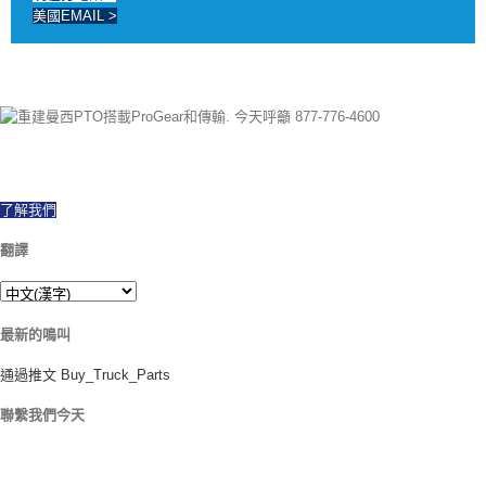
美國EMAIL >
以來 1997 我們已經成功出口世界各地, 提供新的和重建的PTO所有品牌和型
號. 當天運費. 今天呼籲有任何問題.
了解我們
翻譯
最新的鳴叫
通過推文 Buy_Truck_Parts
聯繫我們今天