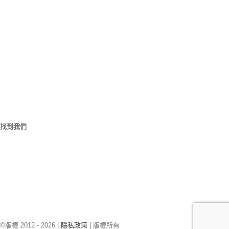
我們的位置
906 西戈爾聖
美國佛羅里達州奧蘭多 32805
1.877.776.4600 / 1.407.872.1901
parts@eprogear.com
星期一 - 星期五: 8:00 上午 - 5:00 下午
找到我們
©版權 2012 -
2026 |
隱私政策
| 版權所有