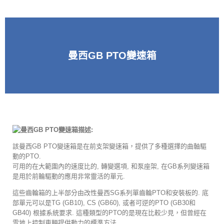
曼西GB PTO變速箱
描述:
該曼西GB PTO變速箱是在前支架變速箱，提供了多種選擇的曲軸驅
動的PTO.
可用的在大範圍內的速度比的, 轉變選項, 和泵座架, 在GB系列變速箱
是用於前輪驅動的應用非常靈活的單元.
這些齒輪箱的上半部分由改性曼西SG系列單齒輪PTO和安裝板的. 底
部單元可以是TG (GB10), CS (GB60), 或者可逆的PTO (GB30和
GB40) 根據系統要求. 這種類型的PTO的是現在比較少見，但曾經在
雪地上控制車輛提供動力的標準方法.