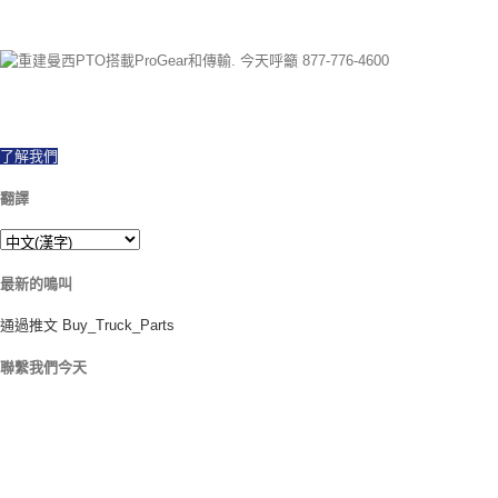
以來 1997 我們已經成功出口世界各地, 提供新的和重建的PTO所有品牌和型
號. 當天運費. 今天呼籲有任何問題.
了解我們
翻譯
最新的鳴叫
通過推文 Buy_Truck_Parts
聯繫我們今天
我們的位置
906 西戈爾聖