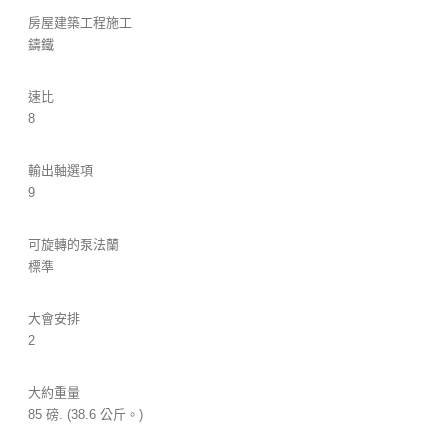
房屋建築工程施工
鑄鐵
速比
8
輸出軸選項
9
可旋轉的泵法蘭
標準
大會安排
2
大約重量
85 磅. (38.6 公斤。)