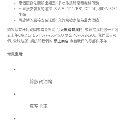
兩個配對法蘭輸出類型: 多功能遠程泵和機械傳動
七直接安裝泵的選擇: S.A.E. “乙”, “BB”, “C”, “d”; 和DIN 5462
坐騎
可旋轉的直接安裝法蘭: 允許泵被定位為最大間隙.
如果您有任何疑問或需要幫助
今天就聯繫我們,
或致電我們週一至週
五上午8時至17 EST 877-766-4600 要么 407-872-1901. 我們當日報
價, 全球航運. 請訪問我們的
網上商店
查看我們的零部件庫存.
常見應用:
幹散貨油輪
真空卡車