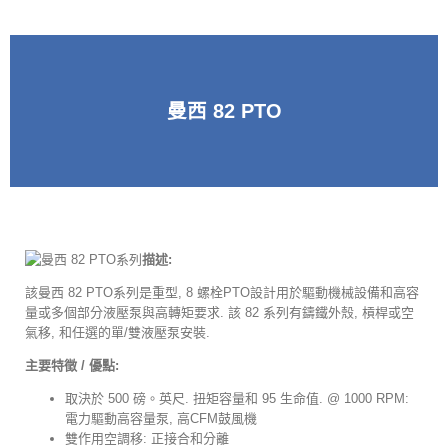
曼西 82 PTO
描述:
該曼西 82 PTO系列是重型, 8 螺栓PTO設計用於驅動機械設備和高容
量或多個部分液壓泵與高轉矩要求. 該 82 系列有鑄鐵外殼, 槓桿或空
氣移, 和任選的單/雙液壓泵安裝.
主要特徵 / 優點:
取決於 500 磅。英尺. 扭矩容量和 95 生命值. @ 1000 RPM:
電力驅動高容量泵, 高CFM鼓風機
雙作用空調移: 正接合和分離