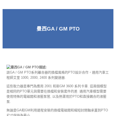
曼西GA / GM PTO
描述:
該GA / GM PTO系列離合器的換檔風格的PTO設計合作，通用汽車工
程師艾里 1000, 2000, 2400 系列變速器.
這些取力器是專門為應用 2001 和新GM 3600 系列卡車. 這兩個模型
是相同的PTO單元與需要在換檔和安裝套件的差. 通用汽車模型需要
使用特殊的電磁閥和液壓泵管, 以及熱罩用於PTO和直接耦合的液壓
泵.
無論是GA和GM利用遠程安裝的換檔電磁閥和縮短封閉軸承蓋到PTO
尺寸保持為最小.