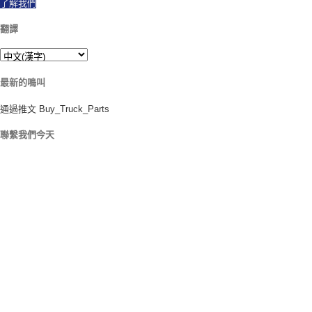
了解我們
翻譯
最新的鳴叫
通過推文 Buy_Truck_Parts
聯繫我們今天
我們的位置
906 西戈爾聖
美國佛羅里達州奧蘭多 32805
1.877.776.4600 / 1.407.872.1901
parts@eprogear.com