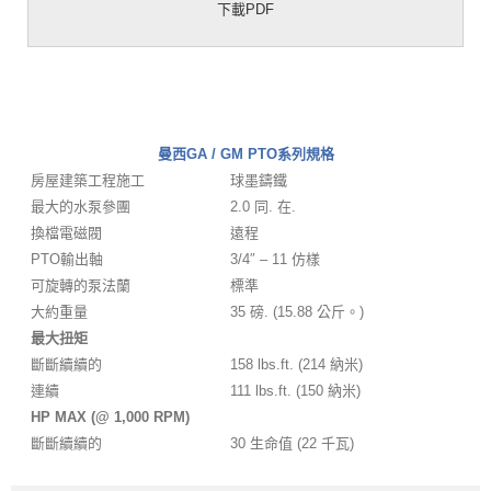
下載PDF
曼西GA / GM PTO系列規格
房屋建築工程施工
球墨鑄鐵
最大的水泵參團
2.0 同. 在.
換檔電磁閥
遠程
PTO輸出軸
3/4″ – 11 仿樣
可旋轉的泵法蘭
標準
大約重量
35 磅. (15.88 公斤。)
最大扭矩
斷斷續續的
158 lbs.ft. (214 納米)
連續
111 lbs.ft. (150 納米)
HP MAX (@ 1,000 RPM)
斷斷續續的
30 生命值 (22 千瓦)