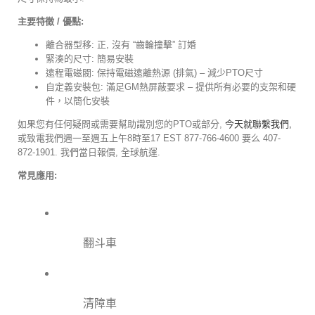
主要特徵 / 優點:
離合器型移: 正, 沒有 “齒輪撞擊” 訂婚
緊湊的尺寸: 簡易安裝
遠程電磁閥: 保持電磁遠離熱源 (排氣) – 減少PTO尺寸
自定義安裝包: 滿足GM熱屏蔽要求 – 提供所有必要的支架和硬
件，以簡化安裝
如果您有任何疑問或需要幫助識別您的PTO或部分,
今天就聯繫我們,
或致電我們週一至週五上午8時至17 EST 877-766-4600 要么 407-
872-1901. 我們當日報價, 全球航運.
常見應用:
翻斗車
清障車