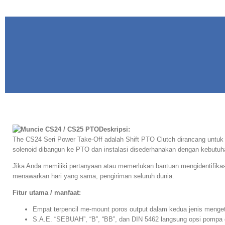
Deskripsi:
The CS24 Seri Power Take-Off adalah Shift PTO Clutch dirancang untu
solenoid dibangun ke PTO dan instalasi disederhanakan dengan kebutuha
Jika Anda memiliki pertanyaan atau memerlukan bantuan mengidentifika
menawarkan hari yang sama, pengiriman seluruh dunia.
Fitur utama / manfaat:
Empat terpencil me-mount poros output dalam kedua jenis mengetik
S.A.E. “SEBUAH”, “B”, “BB”, dan DIN 5462 langsung opsi pompa 