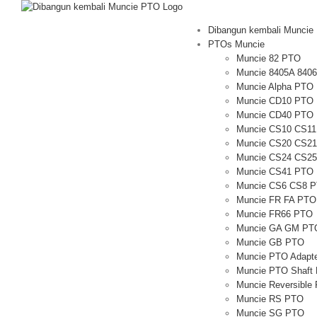
Loncat
ke
Dibangun kembali Muncie
daftar
PTOs Muncie
isi
Muncie 82 PTO
Muncie 8405A 840
Muncie Alpha PTO
Muncie CD10 PTO
Muncie CD40 PTO
Muncie CS10 CS1
Muncie CS20 CS2
Muncie CS24 CS2
Muncie CS41 PTO
Muncie CS6 CS8 
Muncie FR FA PTO
Muncie FR66 PTO
Muncie GA GM PT
Muncie GB PTO
Muncie PTO Adapt
Muncie PTO Shaft 
Muncie Reversible
Muncie RS PTO
Muncie SG PTO