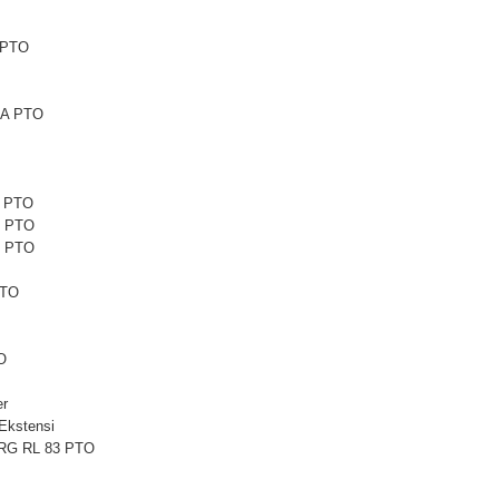
 PTO
6A PTO
1 PTO
1 PTO
5 PTO
PTO
O
er
Ekstensi
 RG RL 83 PTO