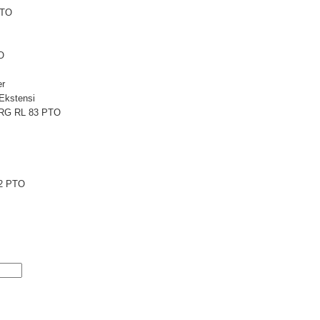
PTO
O
er
Ekstensi
 RG RL 83 PTO
2 PTO