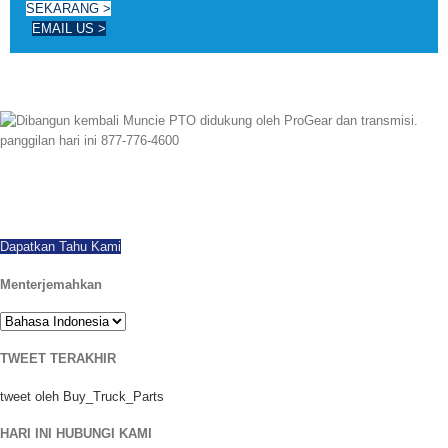
SEKARANG >
EMAIL US >
Sejak 1997 kami telah berhasil diekspor di seluruh dunia, menawarkan
semua merek dan model PTOs baru dan dibangun kembali. pengiriman hari
yang sama tersedia. Panggilan hari ini dengan pertanyaan.
Dapatkan Tahu Kami
Menterjemahkan
TWEET TERAKHIR
tweet oleh Buy_Truck_Parts
HARI INI HUBUNGI KAMI