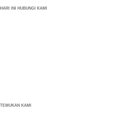
HARI INI HUBUNGI KAMI
Lokasi Kami
906 Barat Gore St
Orlando Florida 32805
1.877.776.4600 / 1.407.872.1901
parts@eprogear.com
Senin - Jumat: 8:00 SAYA - 5:00 SORE
TEMUKAN KAMI