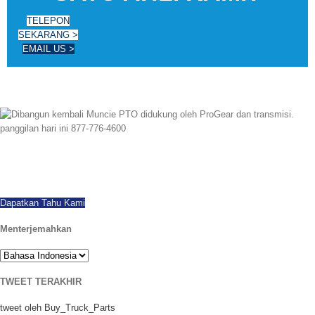
TELEPON
SEKARANG >
EMAIL US >
Sejak 1997 kami telah berhasil diekspor di seluruh dunia, menawarkan
semua merek dan model PTOs baru dan dibangun kembali. pengiriman hari
yang sama tersedia. Panggilan hari ini dengan pertanyaan.
Dapatkan Tahu Kami
Menterjemahkan
TWEET TERAKHIR
tweet oleh Buy_Truck_Parts