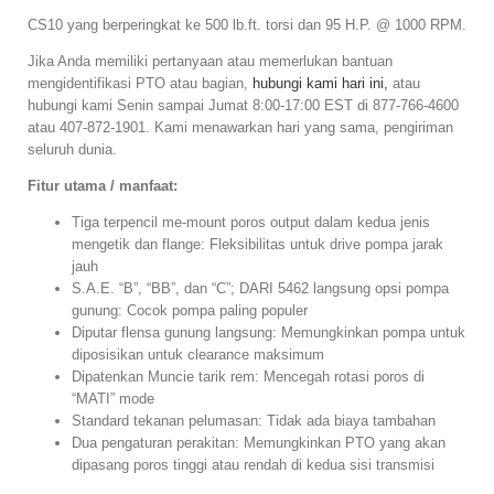
CS10 yang berperingkat ke 500 lb.ft. torsi dan 95 H.P. @ 1000 RPM.
Jika Anda memiliki pertanyaan atau memerlukan bantuan
mengidentifikasi PTO atau bagian,
hubungi kami hari ini,
atau
hubungi kami Senin sampai Jumat 8:00-17:00 EST di 877-766-4600
atau 407-872-1901. Kami menawarkan hari yang sama, pengiriman
seluruh dunia.
Fitur utama / manfaat:
Tiga terpencil me-mount poros output dalam kedua jenis
mengetik dan flange: Fleksibilitas untuk drive pompa jarak
jauh
S.A.E. “B”, “BB”, dan “C”; DARI 5462 langsung opsi pompa
gunung: Cocok pompa paling populer
Diputar flensa gunung langsung: Memungkinkan pompa untuk
diposisikan untuk clearance maksimum
Dipatenkan Muncie tarik rem: Mencegah rotasi poros di
“MATI” mode
Standard tekanan pelumasan: Tidak ada biaya tambahan
Dua pengaturan perakitan: Memungkinkan PTO yang akan
dipasang poros tinggi atau rendah di kedua sisi transmisi