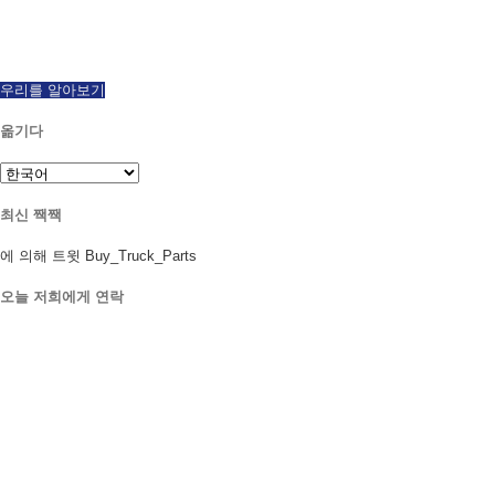
이후 1997 우리는 성공적으로 넓은 세계를 수출했다, 새로운 재건 PTOs의 모
든 차종과 모델을 제공. 당일 배송 가능에게. 질문이 오늘 전화.
우리를 알아보기
옮기다
최신 짹짹
에 의해 트윗 Buy_Truck_Parts
오늘 저희에게 연락
우리 위치
906 웨스트 고어 세인트
올랜도 플로리다 32805