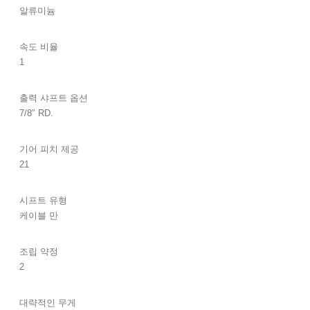
알류미늄
속도 비율
1
출력 샤프트 옵션
7/8″ RD.
기어 피치 제공
21
시프트 유형
케이블 만
조립 약정
2
대략적인 무게