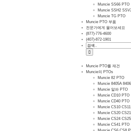
Muncie SS66 PTO
Muncie SSH2 SSV
Muncie TG PTO
Muncie PTO 부품
전문가에게 물어보세요
(877)-776-4600
(407)-872-1901
검
색:
Muncie PTO를 재건
Muncie의 PTOs
Muncie 82 PTO
Muncie 8405A 840
Muncie 알파 PTO
Muncie CD10 PTO
Muncie CD40 PTO
Muncie CS10 CS1
Muncie CS20 CS2
Muncie CS24 CS2
Muncie CS41 PTO
Muncie CS6 CS8 