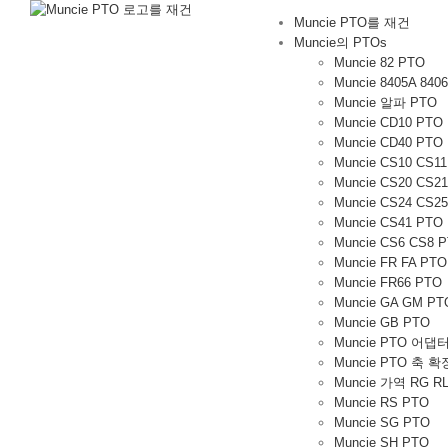
컨
Muncie PTO를 재건
텐
Muncie의 PTOs
츠
Muncie 82 PTO
로
Muncie 8405A 840
가
Muncie 알파 PTO
기
Muncie CD10 PTO
Muncie CD40 PTO
Muncie CS10 CS1
Muncie CS20 CS2
Muncie CS24 CS2
Muncie CS41 PTO
Muncie CS6 CS8 
Muncie FR FA PTO
Muncie FR66 PTO
Muncie GA GM PT
Muncie GB PTO
Muncie PTO 어댑
Muncie PTO 축 확
Muncie 가역 RG RL
Muncie RS PTO
Muncie SG PTO
Muncie SH PTO