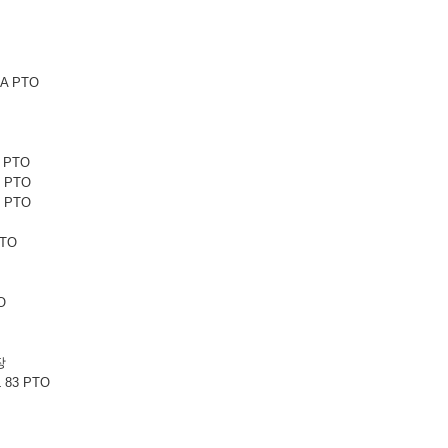
6A PTO
1 PTO
1 PTO
5 PTO
PTO
O
터
장
 83 PTO