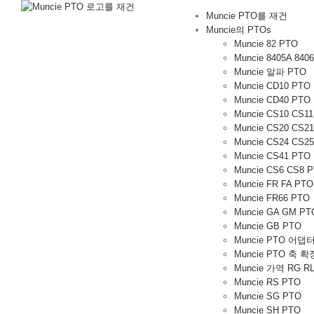
컨
Muncie PTO를 재건
텐
Muncie의 PTOs
츠
Muncie 82 PTO
로
Muncie 8405A 840
가
Muncie 알파 PTO
기
Muncie CD10 PTO
Muncie CD40 PTO
Muncie CS10 CS1
Muncie CS20 CS2
Muncie CS24 CS2
Muncie CS41 PTO
Muncie CS6 CS8 
Muncie FR FA PTO
Muncie FR66 PTO
Muncie GA GM PT
Muncie GB PTO
Muncie PTO 어댑
Muncie PTO 축 확
Muncie 가역 RG RL
Muncie RS PTO
Muncie SG PTO
Muncie SH PTO