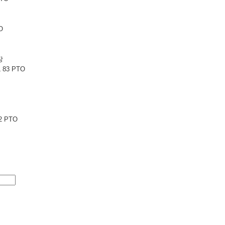
O
터
장
 83 PTO
2 PTO