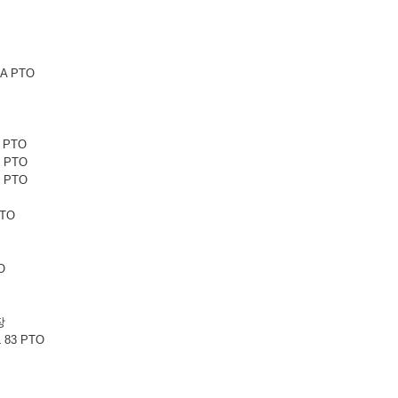
6A PTO
1 PTO
1 PTO
5 PTO
PTO
O
터
장
 83 PTO