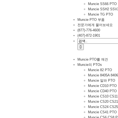
Muncie SS66 PTO
Muncie SSH2 SSV
Muncie TG PTO
Muncie PTO 부품
전문가에게 물어보세요
(877)-776-4600
(407)-872-1901
검
색:
Muncie PTO를 재건
Muncie의 PTOs
Muncie 82 PTO
Muncie 8405A 840
Muncie 알파 PTO
Muncie CD10 PTO
Muncie CD40 PTO
Muncie CS10 CS1
Muncie CS20 CS2
Muncie CS24 CS2
Muncie CS41 PTO
Muncie CS6 CS8 