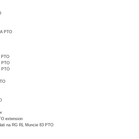
O
6A PTO
1 PTO
1 PTO
5 PTO
PTO
O
r
TO extension
 dati na RG RL Muncie 83 PTO