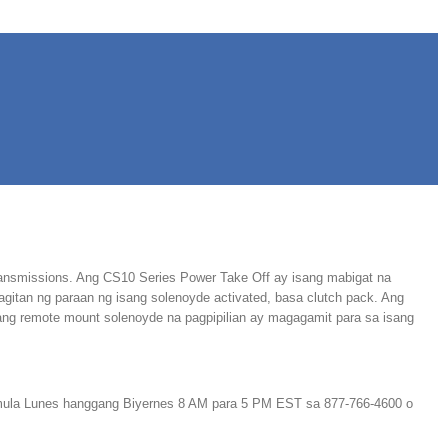
 transmissions. Ang CS10 Series Power Take Off ay isang mabigat na
agitan ng paraan ng isang solenoyde activated, basa clutch pack. Ang
ang remote mount solenoyde na pagpipilian ay magagamit para sa isang
ula Lunes hanggang Biyernes 8 AM para 5 PM EST sa 877-766-4600 o