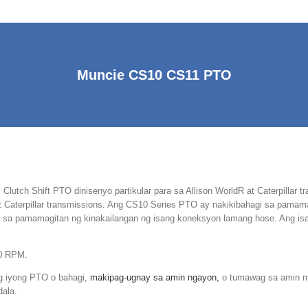
Muncie CS10 CS11 PTO
Clutch Shift PTO dinisenyo partikular para sa Allison WorldR at Caterpillar
R at Caterpillar transmissions. Ang CS10 Series PTO ay nakikibahagi sa pamam
e sa pamamagitan ng kinakailangan ng isang koneksyon lamang hose. Ang is
00 RPM.
g iyong PTO o bahagi,
makipag-ugnay sa amin ngayon,
o tumawag sa amin m
ala.