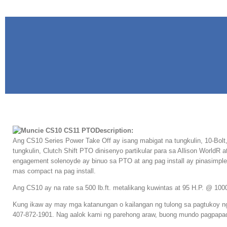
Description:
Ang CS10 Series Power Take Off ay isang mabigat na tungkulin, 10-Bolt, 
tungkulin, Clutch Shift PTO dinisenyo partikular para sa Allison World
engagement solenoyde ay binuo sa PTO at ang pag install ay pinasimpl
mas compact na pag install.
Ang CS10 ay na rate sa 500 lb.ft. metalikang kuwintas at 95 H.P. @ 10
Kung ikaw ay may mga katanungan o kailangan ng tulong sa pagtukoy n
407-872-1901. Nag aalok kami ng parehong araw, buong mundo pagpapad