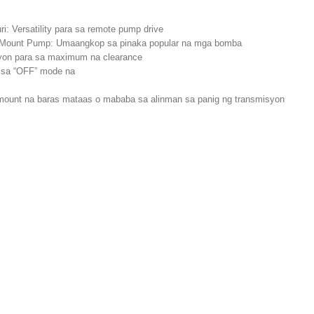
i: Versatility para sa remote pump drive
ect Mount Pump: Umaangkop sa pinaka popular na mga bomba
isyon para sa maximum na clearance
s sa “OFF” mode na
ount na baras mataas o mababa sa alinman sa panig ng transmisyon