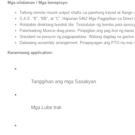
Mga nilalaman / Mga benepisyo:
Tatlong remote mount output shafts sa parehong keyed at flange ur
S.A.E. “B”, “BB”, at “C”; Hapunan 5462 Mga Pagpipilian sa Dir
Rotatable direktang bundok tile: Tinutulutan ng bomba para ipos
Patentadong Muncie drag preno: Pinipigilan ang pag ikot ng bara
Standard na presyon ng pagpapadulas: Walang dagdag na gastos
Dalawang assembly arrangement: Pinapayagan ang PTO na mai m
Karaniwang application:
Tanggihan ang mga Sasakyan
Mga Lube trak