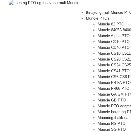
Laktawan
sa
Itinayong muli Muncie PT
nilalaman
Muncie PTOs
Muncie 82 PTO
Muncie 8405A 840
Muncie Alpha PTO
Muncie CD10 PTO
Muncie CD40 PTO
Muncie CS10 CS1
Muncie CS20 CS2
Muncie CS24 CS2
Muncie CS41 PTO
Muncie CS6 CS8 
Muncie FR FA PTO
Muncie FR66 PTO
Muncie GA GM PT
Muncie GB PTO
Muncie PTO adapte
Muncie baras ng P
Maaaring ibalik sa
Muncie RS PTO
Muncie SG PTO