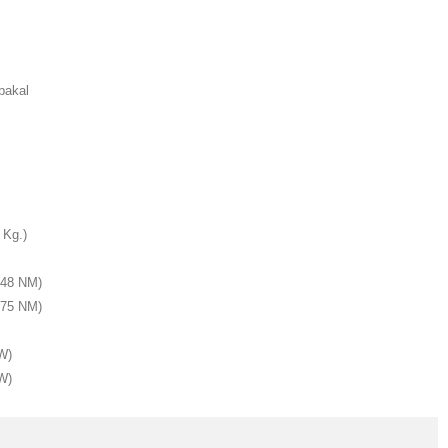
bakal
 Kg.)
(648 NM)
(475 NM)
W)
W)