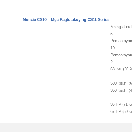
Muncie CS10 – Mga Pagtutukoy ng CS11 Series
Malagkit na 
5
Pamantayan
10
Pamantayan
2
68 lbs. (30.9
500 lbs.ft. 
350 lbs.ft. 
95 HP (71 k
67 HP (50 k