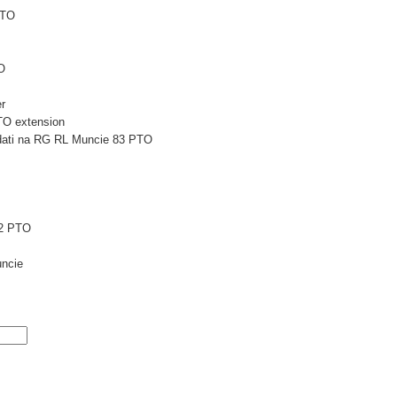
PTO
O
r
TO extension
 dati na RG RL Muncie 83 PTO
2 PTO
ncie