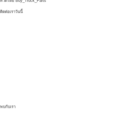
ทวีตโดย Buy_Truck_Parts
ติดต่อเราวันนี้
ที่ตั้งของเรา
906 เวสต์กอร์เซนต์
ออร์แลนโดฟลอริด้า 32805
1.877.776.4600 / 1.407.872.1901
parts@eprogear.com
วันจันทร์ - วันศุกร์: 8:00 AM - 5:00 PM
พบกับเรา