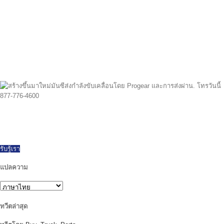
ตั้งแต่ 1997 เราได้ส่งออกทั่วโลกที่ประสบความสำเร็จ, นำเสนอทุกยี่ห้อและรุ่นของ
PTOs ใหม่และสร้างขึ้นมาใหม่. วันเดียวกันการจัดส่งสินค้าที่มีอยู่. โทรวันนี้มี
คำถามใด ๆ.
รับรู้เรา
แปลความ
ทวีตล่าสุด