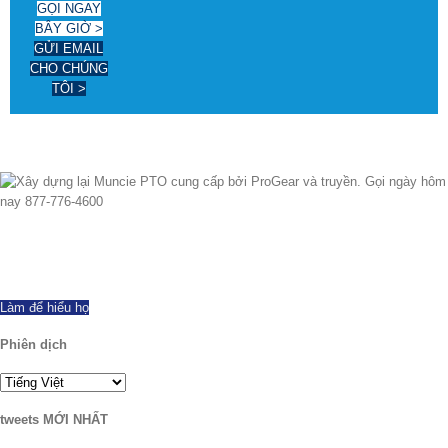
GỌI NGAY
BÂY GIỜ >
GỬI EMAIL
CHO CHÚNG
TÔI >
từ 1997 chúng tôi đã xuất khẩu thành công trên toàn thế giới, cung cấp tất
cả các hãng và các mô hình PTOs mới và xây dựng lại. vận chuyển cùng
ngày có sẵn. Gọi ngay hôm nay với bất kỳ câu hỏi.
Làm để hiểu họ
Phiên dịch
tweets MỚI NHẤT