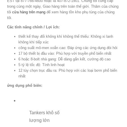
EST tại 877-766-4600 hoặc là 407-872-1901. Chúng tôi cung cấp
trong cùng một ngày, Giao hàng trên toàn thế giới. Thăm của chúng
tôi
cửa hàng trên mạng
để xem hàng tồn kho phụ tùng của chúng
tôi.
Các tính năng chính / Lợi ích:
thiết kế thay đổi không khí không thể thiếu: Không xi lanh
không khí tiếp xúc
công suất mô-men xoắn cao: Đáp ứng các ứng dụng đòi hỏi
17 bộ thiết bị đầu vào: Phù hợp với truyền phổ biến nhất
6 hoặc 8-bolt nhà gang: Dễ dàng gắn kết, cường độ cao
5 tỷ lệ tốc độ: Tính linh hoạt
12 tùy chọn trục đầu ra: Phù hợp với các loại bơm phổ biến
nhất
ứng dụng phổ biến:
Tankers khô số
lượng lớn