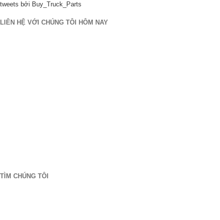
tweets bởi Buy_Truck_Parts
LIÊN HỆ VỚI CHÚNG TÔI HÔM NAY
Địa điểm của chúng tôi
906 Tây Gore St
Orlando Florida 32805
1.877.776.4600 / 1.407.872.1901
parts@eprogear.com
thứ hai - Thứ sáu: 8:00 LÀ - 5:00 PM
TÌM CHÚNG TÔI