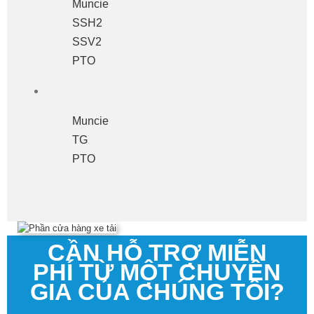
Muncie
SSH2
SSV2
PTO
Muncie
TG
PTO
CẦN HỖ TRỢ MIỄN
PHÍ TỪ MỘT CHUYÊN
GIA CỦA CHÚNG TÔI?