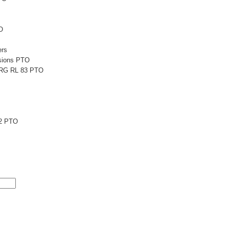
O
ers
sions PTO
 RG RL 83 PTO
2 PTO