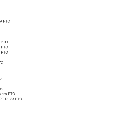
6A PTO
1 PTO
1 PTO
5 PTO
TO
O
ers
sions PTO
 RG RL 83 PTO