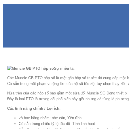
Sự miêu tả:
Các Muncie GB PTO hộp số là một gắn hộp số trước đó cung cấp một lo
Có sẵn trong một phạm vi rộng lớn của hệ số tốc độ, tùy chọn thay đổi
Nửa trên của các hộp số bao gồm một sửa đổi Muncie SG Dòng thiết bị
Đây là loại PTO là tương đối phổ biến bây giờ nhưng đã từng là phương t
Các tính năng chính / Lợi ích:
vỏ bọc bằng nhôm: nhẹ cân, Yên tĩnh
Có sẵn trong nhiều tỷ lệ tốc độ: Tính linh hoạt