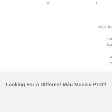
4
1
45-72 lbs
220
154
4
2
Looking For A Different Mẫu Muncie PTO?