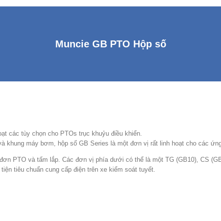
Muncie GB PTO Hộp số
ạt các tùy chọn cho PTOs trục khuỷu điều khiển.
, và khung máy bơm, hộp số GB Series là một đơn vị rất linh hoạt cho các ứn
 đơn PTO và tấm lắp. Các đơn vị phía dưới có thể là một TG (GB10), CS (
iện tiêu chuẩn cung cấp điện trên xe kiểm soát tuyết.