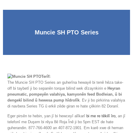
Muncie SH PTO Series
Terîf:
The Muncie SH PTO Series an guherîna hewayê bi tenê hêza take-
off bi taybetî ji bo sepanên torque bilind wek dîzaynkirin e
Heyran
pneumatic, pompeyên valahiya, kamyonên feed Bodleian, û bi
dengekî bilind û hewesa pump hîdrolîk
. Ev ji bo pirkirina valahiya
di navbera Series TG û erkê zêde giran re hate çêkirin 82 Doranî.
Eger pirsên te hebin, yan jî bi hewceyî alîkarî
bi me re têkilî îro,
an jî
telefonî me Duşem bi rêya 8ê Roja Înê ji bo 5pm EST de hate
guherandin. 877-766-4600 an 407-872-1901. Em karê xwe di heman