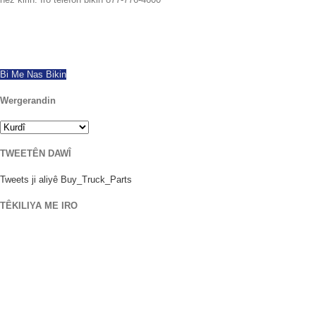
Ji ber ku 1997 me bi serfirazî li seranserê cîhanê hinarde kiriye, pêşkêşkirina
hemî çêkirin û modelên PTO-yên nû û ji nû ve hatî çêkirin. Barkirina heman
rojê heye. Bi her pirsan re îro telefon bikin.
Bi Me Nas Bikin
Wergerandin
TWEETÊN DAWÎ
Tweets ji aliyê Buy_Truck_Parts
TÊKILIYA ME IRO
Cihê me
906 West Gore St
Orlando Florida 32805