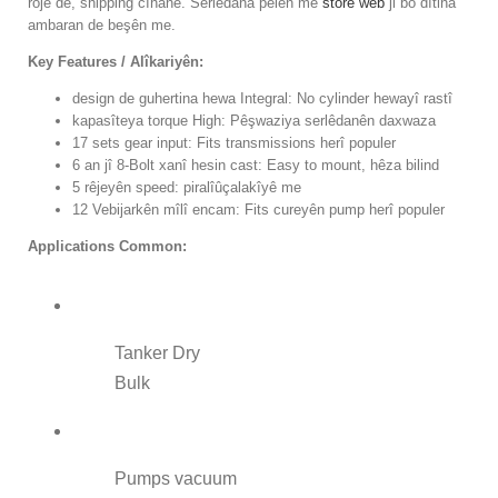
rojê de, shipping cîhanê. Serlêdana pelên me
store web
ji bo dîtina
ambaran de beşên me.
Key Features / Alîkariyên:
design de guhertina hewa Integral: No cylinder hewayî rastî
kapasîteya torque High: Pêşwaziya serlêdanên daxwaza
17 sets gear input: Fits transmissions herî populer
6 an jî 8-Bolt xanî hesin cast: Easy to mount, hêza bilind
5 rêjeyên speed: piralîûçalakîyê me
12 Vebijarkên mîlî encam: Fits cureyên pump herî populer
Applications Common:
Tanker Dry
Bulk
Pumps vacuum