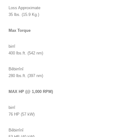
Loss Approximate
35 lbs. (15.9 Kg.)
Max Torque
birrî
400 lbs.ft. (542 nm)
Bêbirrînî
280 lbs.ft. (397 nm)
MAX HP (@ 1,000 RPM)
birrî
76 HP (57 kW)
Bêbirrînî
53 HP (40 kW)