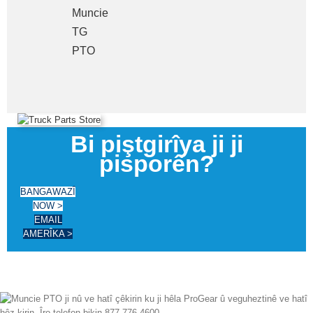
Muncie
TG
PTO
Bi piştgirîya ji ji
pisporên?
BANGAWAZÎ
NOW >
EMAIL
AMERÎKA >