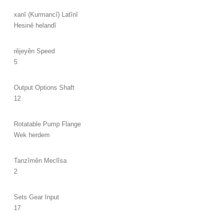
xanî (Kurmancî) Latînî
Hesinê helandî
rêjeyên Speed
5
Output Options Shaft
12
Rotatable Pump Flange
Wek herdem
Tanzîmên Meclîsa
2
Sets Gear Input
17