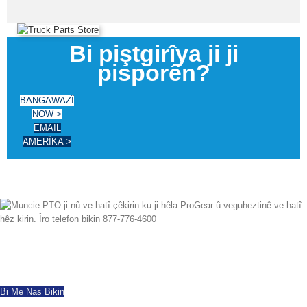
Bi piştgirîya ji ji
pisporên?
BANGAWAZÎ
NOW >
EMAIL
AMERÎKA >
Ji ber ku 1997 me bi serfirazî li seranserê cîhanê hinarde kiriye, pêşkêşkirina
hemî çêkirin û modelên PTO-yên nû û ji nû ve hatî çêkirin. Barkirina heman
rojê heye. Bi her pirsan re îro telefon bikin.
Bi Me Nas Bikin