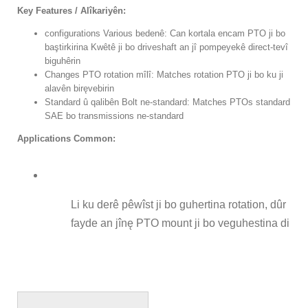
Key Features / Alîkariyên:
configurations Various bedenê: Can kortala encam PTO ji bo
baştirkirina Kwêtê ji bo driveshaft an jî pompeyekê direct-tevî
biguhêrin
Changes PTO rotation mîlî: Matches rotation PTO ji bo ku ji
alavên biręvebirin
Standard û qalibên Bolt ne-standard: Matches PTOs standard
SAE bo transmissions ne-standard
Applications Common:
Li ku derê pêwîst ji bo guhertina rotation, dûr
fayde an jînę PTO mount ji bo veguhestina di