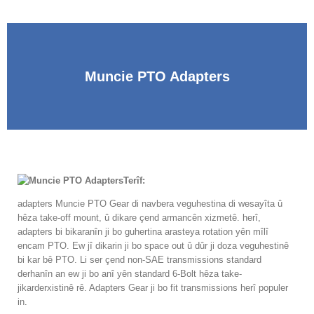
Muncie PTO Adapters
Terîf:
adapters Muncie PTO Gear di navbera veguhestina di wesayîta û
hêza take-off mount, û dikare çend armancên xizmetê. herî,
adapters bi bikaranîn ji bo guhertina arasteya rotation yên mîlî
encam PTO. Ew jî dikarin ji bo space out û dûr ji doza veguhestinê
bi kar bê PTO. Li ser çend non-SAE transmissions standard
derhanîn an ew ji bo anî yên standard 6-Bolt hêza take-
jikarderxistinê rê. Adapters Gear ji bo fit transmissions herî populer
in.