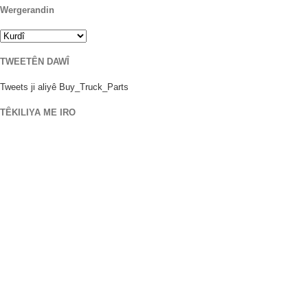
Wergerandin
TWEETÊN DAWÎ
Tweets ji aliyê Buy_Truck_Parts
TÊKILIYA ME IRO
Cihê me
906 West Gore St
Orlando Florida 32805
1.877.776.4600 / 1.407.872.1901
parts@eprogear.com
Duşem - În: 8:00 IM - 5:00 PM