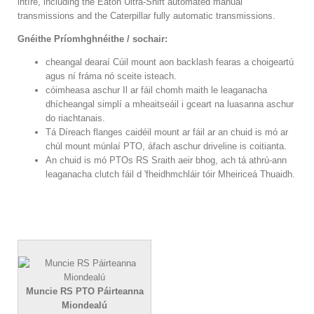
intíre,
including the Eaton Ultra-Shift automated manual
transmissions and the Caterpillar fully automatic transmissions
.
Gnéithe Príomhghnéithe / sochair:
cheangal dearaí Cúil mount aon backlash fearas a choigeartú
agus ní fráma nó sceite isteach.
cóimheasa aschur Il ar fáil chomh maith le leaganacha
dhícheangal simplí a mheaitseáil i gceart na luasanna aschur
do riachtanais.
Tá Díreach flanges caidéil mount ar fáil ar an chuid is mó ar
chúl mount múnlaí PTO, áfach aschur driveline is coitianta.
An chuid is mó PTOs RS Sraith aeir bhog, ach tá athrú-ann
leaganacha clutch fáil d 'fheidhmchláir tóir Mheiriceá Thuaidh.
Muncie RS PTO Páirteanna
Miondealú