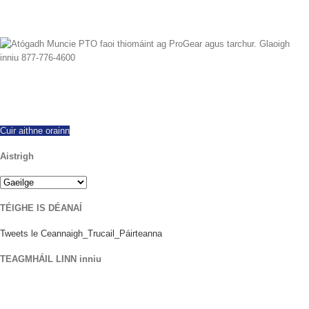
Ós rud é 1997 d'éirigh linn onnmhairiú ar fud an domhain, ag tairiscint gach
déantús agus múnla de PTOanna nua agus atógtha. Loingseoireacht lá
céanna ar fáil. Glaoigh inniu le haon cheist.
Cuir aithne orainn
Aistrigh
TÉIGHE IS DÉANAÍ
Tweets le Ceannaigh_Trucail_Páirteanna
TEAGMHÁIL LINN inniu