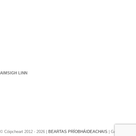
Ár Suíomh
906 West Gore St
Orlando Florida 32805
1.877.776.4600 / 1.407.872.1901
páirteanna@eprogear.com
Dé Luain - Dé hAoine: 8:00 AM - 5:00 PM
AIMSIGH LINN
© Cóipcheart 2012 -
2026 |
BEARTAS PRÍOBHÁIDEACHAIS
| GACH