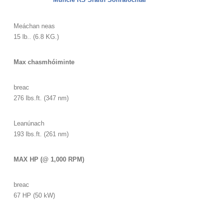
Meáchan neas
15 lb.. (6.8 KG.)
Max chasmhóiminte
breac
276 lbs.ft. (347 nm)
Leanúnach
193 lbs.ft. (261 nm)
MAX HP (@ 1,000 RPM)
breac
67 HP (50 kW)