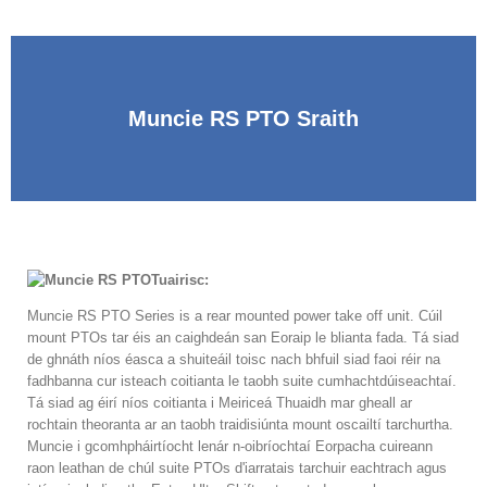
Muncie RS PTO Sraith
Tuairisc:
Muncie RS PTO Series is a rear mounted power take off unit
. Cúil
mount PTOs tar éis an caighdeán san Eoraip le blianta fada. Tá siad
de ghnáth níos éasca a shuiteáil toisc nach bhfuil siad faoi réir na
fadhbanna cur isteach coitianta le taobh suite cumhachtdúiseachtaí.
Tá siad ag éirí níos coitianta i Meiriceá Thuaidh mar gheall ar
rochtain theoranta ar an taobh traidisiúnta mount oscailtí tarchurtha.
Muncie i gcomhpháirtíocht lenár n-oibríochtaí Eorpacha cuireann
raon leathan de chúl suite PTOs d'iarratais tarchuir eachtrach agus