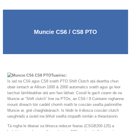
Muncie CS6 / CS8 PTO
Tuairisc:
Is iad na CS6 agus CS8 sraith PTO Shift Clutch atá deartha chun
obair iontach ar Allison 1000 & 2000 automatics sraith agus go leor
tarchuir lámhleabhar atá ann faoi láthair. Cosúil le gach ceann de na
Muncie ar “Shift clutch” líne na PTOs, an CS6 / 8 Cuireann roghanna
mount díreach tóir caidéil chomh maith le coscáin seafta paitinnithe
Muncie ar, gné chaighdeánach. Is féidir le il-diosca coscáin clutch
uasghrádú a úsáid ina bhfuil seafta stopadh iomlán a theastaíonn.
Tá rogha le déanaí sa bhosca reducer fearas (CSGB200-125) a