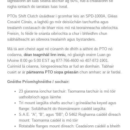
laghdaíonn an luas seafta aschuir ag 50%, rud a chiallaíonn sé
rogha iontach do iarratais luas íseal.
PTOs Shift Clutch úsáidtear i gcomhar leis an SPD-1000A, Gléas
Cosaint Córais, a laghdú go mór deisiúcháin tarchurtha agus
trealamh costasach de bharr níos mó ná teorainneacha oibríochta.
Freisin, Is féidir le srianta oibríochta a chur i bhfeidhm chun
sábháilteacht an oibreora trealaimh agus bystanders.
Má tá aon cheist agat nó cúnamh de dhíth a aithint do PTO nó
codanna,
déan teagmháil linn inniu,
nó glaoigh orainn Luan go
hAoine 8:00 go 5:00 EST ag 877-766-4600 nó 407-872-1901.
Cuirimid lá céanna, loingseoireachta ar fud an domhain. Tabhair
cuairt ar ár
páirteanna PTO siopa gréasáin
chun amharc ar ár fardal.
Gnéithe Príomhghnéithe / sochair:
23 giaranna ionchur tarchuir: Taomanna tarchuir is mó tóir
uathoibríoch agus láimhe
Trí mount iargúlta shafts aschur i gcineálacha keyed agus
flange: Solúbthacht do thiomáineann caidéil iargúlta
S.A.E. “A”, “B”, agus “BB”; Ó 5462 Roghanna caidéil díreach
mount: Taomanna caidéil is mó tóir
Rotatable flanges mount díreach: Ceadaíonn caidéil a bheith