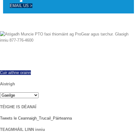
EMAIL US >
Ós rud é 1997 d'éirigh linn onnmhairiú ar fud an domhain, ag tairiscint gach
déantús agus múnla de PTOanna nua agus atógtha. Loingseoireacht lá
céanna ar fáil. Glaoigh inniu le haon cheist.
Cuir aithne orainn
Aistrigh
TÉIGHE IS DÉANAÍ
Tweets le Ceannaigh_Trucail_Páirteanna
TEAGMHÁIL LINN inniu