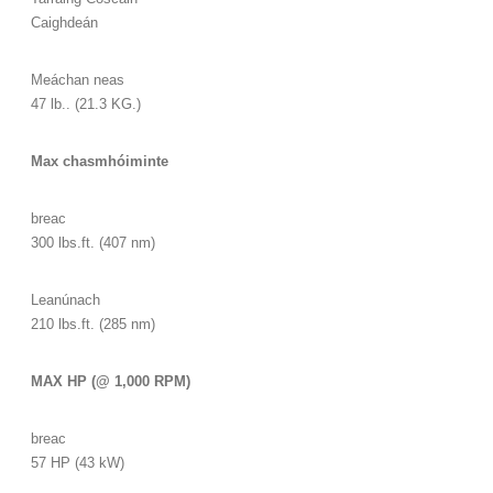
Caighdeán
Meáchan neas
47 lb.. (21.3 KG.)
Max chasmhóiminte
breac
300 lbs.ft. (407 nm)
Leanúnach
210 lbs.ft. (285 nm)
MAX HP (@ 1,000 RPM)
breac
57 HP (43 kW)