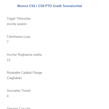
Muncie CS6 / CS8 PTO Sraith Sonraíochtaí
Tógáil Tithíochta
insínte iarainn
Cóimheasa Luas
7
Aschur Roghanna seafta
12
Rotatable Caidéal Flange
Caighdeán
Socruithe Tionóil
4
Tarraing Coscáin