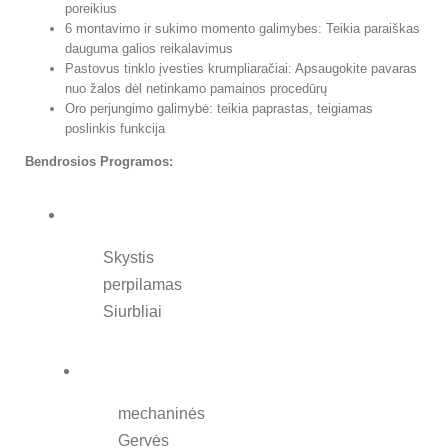
poreikius
6 montavimo ir sukimo momento galimybes: Teikia paraiškas
dauguma galios reikalavimus
Pastovus tinklo įvesties krumpliaračiai: Apsaugokite pavaras
nuo žalos dėl netinkamo pamainos procedūrų
Oro perjungimo galimybė: teikia paprastas, teigiamas
poslinkis funkcija
Bendrosios Programos:
Skystis
perpilamas
Siurbliai
mechaninės
Gervės