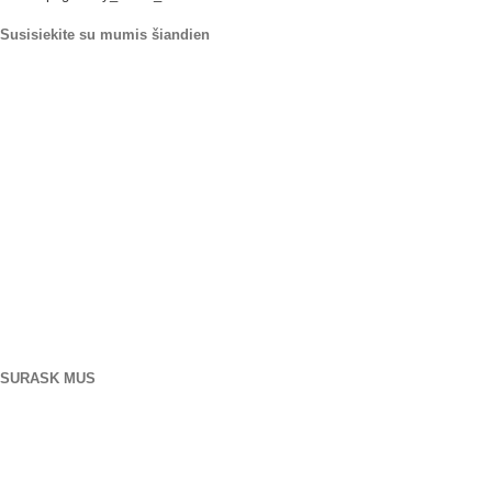
Susisiekite su mumis šiandien
Mūsų kur
906 Vakarų Goras Sankt
Orlandas Floridos 32805
1.877.776.4600 / 1.407.872.1901
parts@eprogear.com
pirmadienis - penktadienis: 8:00 ESU - 5:00 PM
SURASK MUS