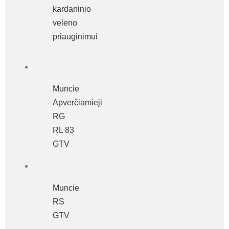
kardaninio
veleno
priauginimui
Muncie
Apverčiamieji
RG
RL 83
GTV
Muncie
RS
GTV