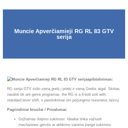
Muncie Apverčiamieji RG RL 83 GTV
serija
apibūdinimas:
RG serija GTV siūlo vieną greitį į priekį ir vieną Greitis atgal. Skirtas
naudoti tik ant gervė programas,
the RG is a 6-bolt unit with
standard lever shift
, ir pasirinktiniai oro perjungimo nuostatos laisvų.
Pagrindiniai bruožai / Privalumai:
Grįžtamas išėjimo sukimosi: Idealiai tinka važiuoti
mechanines gervės ar atitikimo varoma įranga sukimosi