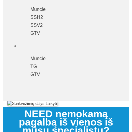
Muncie
SSH2
SSV2
GTV
Muncie
TG
GTV
NEED nemokamą
pagalbą iš vienos iš
mūsų specialistų?