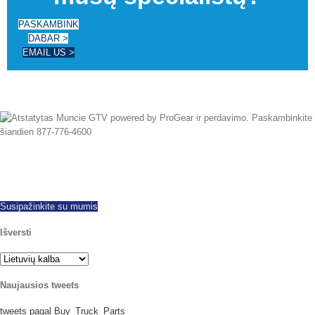
PASKAMBINK
DABAR >
EMAIL US >
Nuo 1997 mes sėkmingai eksportuojama pasaulį platų, siūlo visų markių ir
modelių naujus ir rekonstruoti PTOs. Tą pačią dieną laivybos galima.
Paskambinkite šiandien su kokių nors klausimų.
Susipažinkite su mumis
Išversti
Naujausios tweets
tweets pagal Buy_Truck_Parts