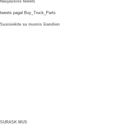
Naujausios tweets
tweets pagal Buy_Truck_Parts
Susisiekite su mumis šiandien
Mūsų kur
906 Vakarų Goras Sankt
Orlandas Floridos 32805
1.877.776.4600 / 1.407.872.1901
parts@eprogear.com
pirmadienis - penktadienis: 8:00 ESU - 5:00 PM
SURASK MUS