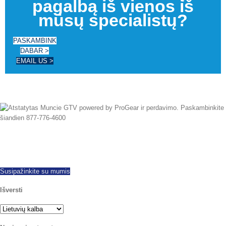
pagalbą iš vienos iš
mūsų specialistų?
PASKAMBINK
DABAR >
EMAIL US >
Nuo 1997 mes sėkmingai eksportuojama pasaulį platų, siūlo visų markių ir
modelių naujus ir rekonstruoti PTOs. Tą pačią dieną laivybos galima.
Paskambinkite šiandien su kokių nors klausimų.
Susipažinkite su mumis
Išversti