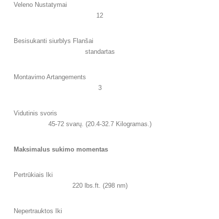
Veleno Nustatymai
12
Besisukanti siurblys Flanšai
standartas
Montavimo Artangements
3
Vidutinis svoris
45-72 svarų. (20.4-32.7 Kilogramas.)
Maksimalus sukimo momentas
Pertrūkiais Iki
220 lbs.ft. (298 nm)
Nepertrauktos Iki