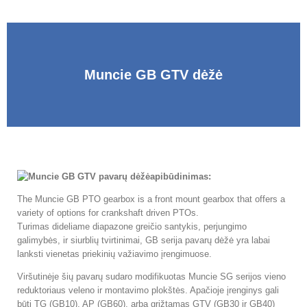
Muncie GB GTV dėžė
apibūdinimas:
The Muncie GB PTO gearbox is a front mount gearbox that offers a
variety of options for crankshaft driven PTOs
.
Turimas dideliame diapazone greičio santykis, perjungimo
galimybės, ir siurblių tvirtinimai, GB serija pavarų dėžė yra labai
lanksti vienetas priekinių važiavimo įrengimuose.
Viršutinėje šių pavarų sudaro modifikuotas Muncie SG serijos vieno
reduktoriaus veleno ir montavimo plokštės. Apačioje įrenginys gali
būti TG (GB10), AP (GB60), arba grįžtamas GTV (GB30 ir GB40)