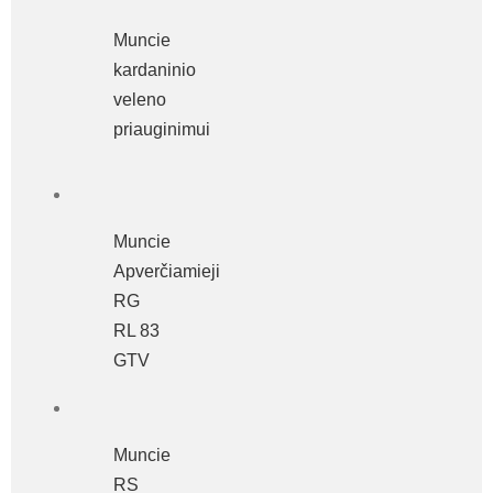
Muncie
kardaninio
veleno
priauginimui
Muncie
Apverčiamieji
RG
RL 83
GTV
Muncie
RS