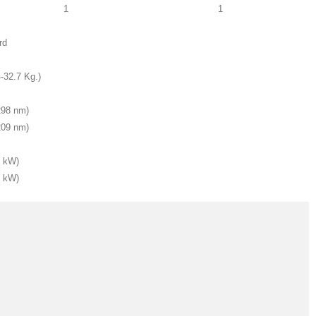
1
1
rd
4-32.7 Kg.)
(298 nm)
(209 nm)
1 kW)
2 kW)