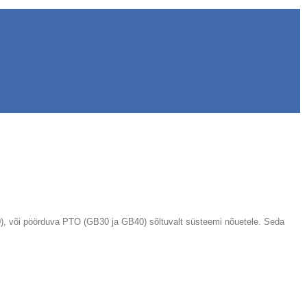
), või pöörduva PTO (GB30 ja GB40) sõltuvalt süsteemi nõuetele. Seda