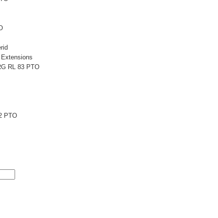
O
rid
 Extensions
 RG RL 83 PTO
2 PTO