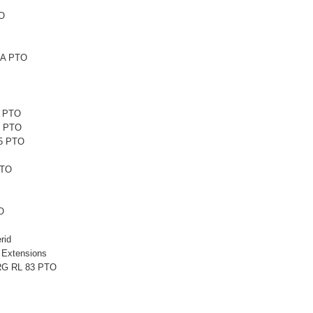
TO
6A PTO
1 PTO
1 PTO
5 PTO
PTO
O
rid
 Extensions
 RG RL 83 PTO