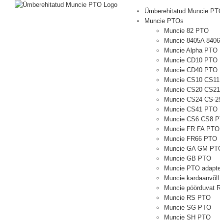
Otse
Ümberehitatud Muncie P
sisu
Muncie PTOs
Muncie 82 PTO
Muncie 8405A 840
Muncie Alpha PTO
Muncie CD10 PTO
Muncie CD40 PTO
Muncie CS10 CS1
Muncie CS20 CS2
Muncie CS24 CS-2
Muncie CS41 PTO
Muncie CS6 CS8 
Muncie FR FA PTO
Muncie FR66 PTO
Muncie GA GM PT
Muncie GB PTO
Muncie PTO adapte
Muncie kardaanvõll
Muncie pöörduvat
Muncie RS PTO
Muncie SG PTO
Muncie SH PTO