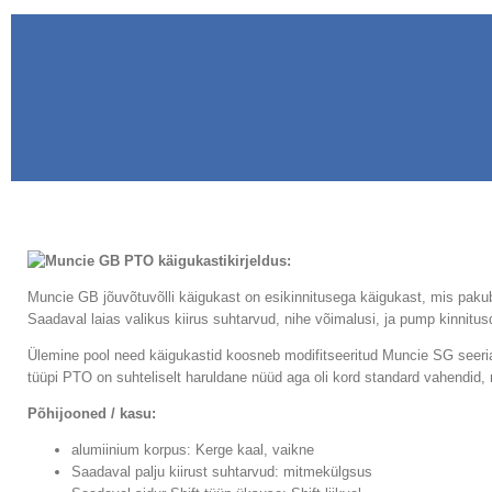
kirjeldus:
Muncie GB jõuvõtuvõlli käigukast on esikinnitusega käigukast, mis pakub 
Saadaval laias valikus kiirus suhtarvud, nihe võimalusi, ja pump kinnitu
Ülemine pool need käigukastid koosneb modifitseeritud Muncie SG seeri
tüüpi PTO on suhteliselt haruldane nüüd aga oli kord standard vahendid, 
Põhijooned / kasu:
alumiinium korpus: Kerge kaal, vaikne
Saadaval palju kiirust suhtarvud: mitmekülgsus