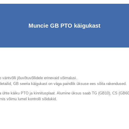
Muncie GB PTO käigukast
väntvõlli jõuvõtuvõllidele erinevaid võimalusi.
sdetailid, GB seeria käigukast on väga paindlik üksuse ees sõita rakendused.
a ühte käiku PTO ja kinnitusplaat. Alumine üksus saab TG (GB10), CS (GB60
mis võimu lumel kontrolli sõidukid.