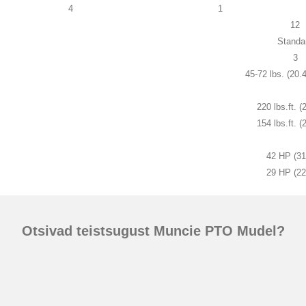
4
1
12
Standa
3
45-72 lbs. (20.
220 lbs.ft. 
154 lbs.ft. 
42 HP (3
29 HP (2
Otsivad teistsugust Muncie PTO Mudel?