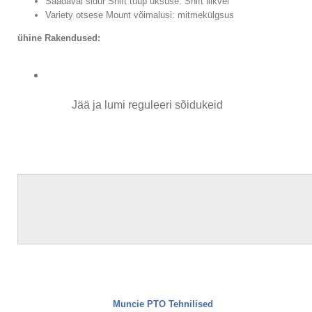
Saadaval sidur Shift tüüp üksuse: Shift liikvel
Variety otsese Mount võimalusi: mitmekülgsus
ühine Rakendused:
Jää ja lumi reguleeri sõidukeid
Muncie PTO Tehnilised