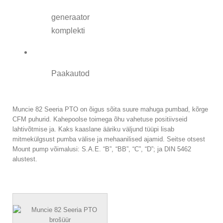
generaator
komplekti
Paakautod
Muncie 82 Seeria PTO on õigus sõita suure mahuga pumbad, kõrge
CFM puhurid. Kahepoolse toimega õhu vahetuse positiivseid
lahtivõtmise ja. Kaks kaaslane ääriku väljund tüüpi lisab
mitmekülgsust pumba välise ja mehaanilised ajamid. Seitse otsest
Mount pump võimalusi: S.A.E. “B”, “BB”, “C”, “D”; ja DIN 5462
alustest.