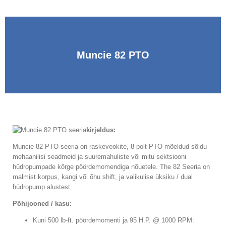
Muncie 82 PTO
kirjeldus:
Muncie 82 PTO-seeria on raskeveokite, 8 polt PTO mõeldud sõidu
mehaanilisi seadmeid ja suuremahuliste või mitu sektsiooni
hüdropumpade kõrge pöördemomendiga nõuetele. The 82 Seeria on
malmist korpus, kangi või õhu shift, ja valikulise üksiku / dual
hüdropump alustest.
Põhijooned / kasu:
Kuni 500 lb-ft. pöördemomenti ja 95 H.P. @ 1000 RPM: