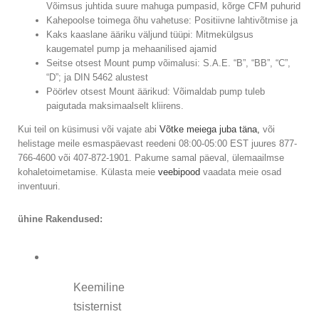
Võimsus juhtida suure mahuga pumpasid, kõrge CFM puhurid
Kahepoolse toimega õhu vahetuse: Positiivne lahtivõtmise ja
Kaks kaaslane ääriku väljund tüüpi: Mitmekülgsus
kaugematel pump ja mehaanilised ajamid
Seitse otsest Mount pump võimalusi: S.A.E. “B”, “BB”, “C”,
“D”; ja DIN 5462 alustest
Pöörlev otsest Mount äärikud: Võimaldab pump tuleb
paigutada maksimaalselt kliirens.
Kui teil on küsimusi või vajate abi
Võtke meiega juba täna,
või
helistage meile esmaspäevast reedeni 08:00-05:00 EST juures 877-
766-4600 või 407-872-1901. Pakume samal päeval, ülemaailmse
kohaletoimetamise. Külasta meie
veebipood
vaadata meie osad
inventuuri.
ühine Rakendused:
Keemiline
tsisternist