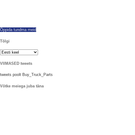
alates 1997 oleme edukalt eksporditud kogu maailmas, pakub kõik teeb ja
mudelid uute ja ümberehitatud PTOs. Samal päeval laevandus saadaval.
Helista juba täna kõik küsimused.
Õppida tundma meid
Tõlgi
VIIMASED tweets
tweets poolt Buy_Truck_Parts
Võtke meiega juba täna
meie asukoht
906 West Gore St
Orlando Florida 32805