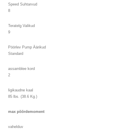
Speed ​​Suhtarvud
8
Teratelg Valikud
9
Pöörlev Pump Äärikud
Standard
assamblee kord
2
ligikaudne kaal
85 lbs. (38.6 Kg.)
max pöördemoment
vahelduv