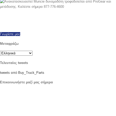
Από 1997 έχουμε εξάγονται με επιτυχία σε όλο τον κόσμο, προσφέροντας
όλες τις μάρκες και τα μοντέλα των νέων και ξαναχτίστηκε ΔΦΤ. διαθέσιμο
ίδια ημέρα της ναυτιλίας. Καλέστε σήμερα με οποιεσδήποτε ερωτήσεις.
Γνωρίστε μας
Μεταφράζω
Τελευταίες tweets
tweets από Buy_Truck_Parts
Επικοινωνήστε μαζί μας σήμερα
η τοποθεσία μας
906 Δυτική Gore St
Ορλάντο Φλόριντα 32805