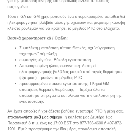
για την μετάδοση κίνησης και υδραυλική αντλία απευθείας
συζευγμένο.
Τόσο η GA και GM χρησιμοποιούν ένα απομακρυσμένο τοποθετηθεί
ηλεκτρομαγνητική βαλβίδα αλλαγής σχέσεων και μικρότερη κάλυψη
κλειστό ρουλεμάν για να κρατήσει το μέγεθος PTO στο ελάχιστο.
Βασικά χαρακτηριστικά / Οφέλη:
Συμπλέκτη μετατόπιση τύπου: Θετικός, όχι “σύγκρουση
ταχυτήτων” σύμπλεξη
συμπαγές μέγεθος: Εύκολη εγκατάσταση
Απομακρυσμένη ηλεκτρομαγνητική: Διατηρεί
ηλεκτρομαγνητικής βαλβίδας μακριά από πηγές θερμότητας
(εξάτμιση) – μειώνει το μέγεθος PTO
προσαρμοσμένα πακέτα εγκατάστασης: Πληροί GM
απαιτήσεις θερμικής θωράκισης – Παρέχει όλα τα
απαραίτητα στηρίγματα και υλικού για την απλοποίηση της
εγκατάστασης
Αν έχετε απορίες ή χρειάζεστε βοήθεια εντοπισμό PTO ή μέρη σας,
επικοινωνήστε μαζί μας σήμερα,
ή καλέστε μας Δευτέρα έως
Παρασκευή 8 π.μ. έως τις 17:00 EST στο 877-766-4600 ή 407-872-
1901. Εμείς προσφέρουμε την ίδια μέρα, παγκόσμια αποστολή.