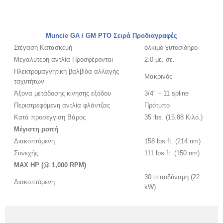
Muncie GA / GM PTO Σειρά Προδιαγραφές
Στέγαση Κατασκευή
όλκιμο χυτοσίδηρο
Μεγαλύτερη αντλία Προσφέρονται
2.0 με. σε.
Ηλεκτρομαγνητική βαλβίδα αλλαγής
Μακρινός
ταχυτήτων
Άξονα μετάδοσης κίνησης εξόδου
3/4″ – 11 spline
Περιστρεφόμενη αντλία φλάντζας
Πρότυπο
Κατά προσέγγιση Βάρος
35 lbs. (15.88 Κιλό.)
Μέγιστη ροπή
Διακοπτόμενη
158 lbs.ft. (214 nm)
Συνεχής
111 lbs.ft. (150 nm)
MAX HP (@ 1,000 RPM)
30 ιπποδύναμη (22
Διακοπτόμενη
kW)