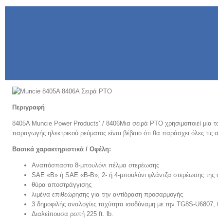
Περιγραφή
8405A Muncie Power Products’ / 8406Μια σειρά PTO χρησιμοποιεί μια το
παραγωγής ηλεκτρικού ρεύματος είναι βέβαιο ότι θα παράσχει όλες τις
Βασικά χαρακτηριστικά / Οφέλη:
Αναπόσπαστο 8-μπουλόνι πέλμα στερέωσης
SAE «Β» ή SAE «Β-Β», 2- ή 4-μπουλόνι φλάντζα στερέωσης της α
θύρα αποστράγγισης
λιμένα επιθεώρησης για την αντίδραση προσαρμογής
3 δημοφιλής αναλογίες ταχύτητα ισοδύναμη με την TG8S-U6807,
Διαλείπουσα ροπή 225 ft. lb.