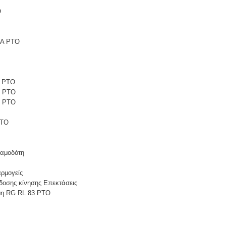
O
6A PTO
1 PTO
1 PTO
5 PTO
PTO
αμοδότη
ρμογείς
δοσης κίνησης Επεκτάσεις
μη RG RL 83 PTO