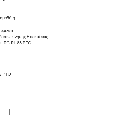
αμοδότη
ρμογείς
δοσης κίνησης Επεκτάσεις
μη RG RL 83 PTO
2 PTO