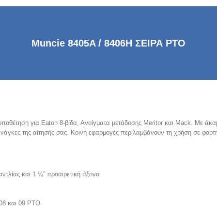
Muncie 8405A / 8406Η ΣΕΙΡΑ PTO
ποθέτηση για Eaton 8-βίδα, Ανοίγματα μετάδοσης Meritor και Mack. Με άκαμπ
 ανάγκες της αίτησής σας. Κοινή εφαρμογές περιλαμβάνουν τη χρήση σε φορ
ντλίας και 1 ¼” προαιρετική άξονα
 08 και 09 PTO