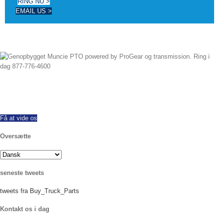
RING NU >
EMAIL US >
Siden 1997 Vi har med succes eksporteret hele verden, tilbyder alle mærker
og modeller af nye og ombyggede PTO. Samme dag shipping til rådighed.
Ring i dag med eventuelle spørgsmål.
Få at vide os
Oversætte
seneste tweets
tweets fra Buy_Truck_Parts
Kontakt os i dag