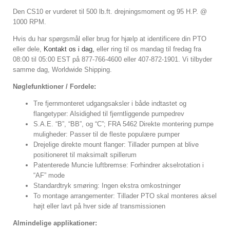
Den CS10 er vurderet til 500 lb.ft. drejningsmoment og 95 H.P. @
1000 RPM.
Hvis du har spørgsmål eller brug for hjælp at identificere din PTO
eller dele,
Kontakt os i dag,
eller ring til os mandag til fredag ​​fra
08:00 til 05:00 EST på 877-766-4600 eller 407-872-1901. Vi tilbyder
samme dag, Worldwide Shipping.
Nøglefunktioner / Fordele:
Tre fjernmonteret udgangsaksler i både indtastet og
flangetyper: Alsidighed til fjerntliggende pumpedrev
S.A.E. “B”, “BB”, og “C”; FRA 5462 Direkte montering pumpe
muligheder: Passer til de fleste populære pumper
Drejelige direkte mount flanger: Tillader pumpen at blive
positioneret til maksimalt spillerum
Patenterede Muncie luftbremse: Forhindrer akselrotation i
“AF” mode
Standardtryk smøring: Ingen ekstra omkostninger
To montage arrangementer: Tillader PTO skal monteres aksel
højt eller lavt på hver side af transmissionen
Almindelige applikationer: