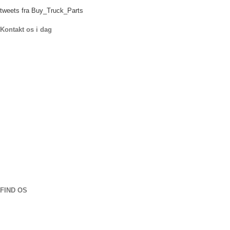
tweets fra Buy_Truck_Parts
Kontakt os i dag
Vores placering
906 West Gore St
Orlando Florida 32805
1.877.776.4600 / 1.407.872.1901
parts@eprogear.com
Mandag - Fredag: 8:00 ER - 5:00 OM EFTERMIDDAGEN
FIND OS