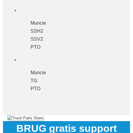
Muncie
SSH2
SSV2
PTO
Muncie
TG
PTO
BRUG gratis support