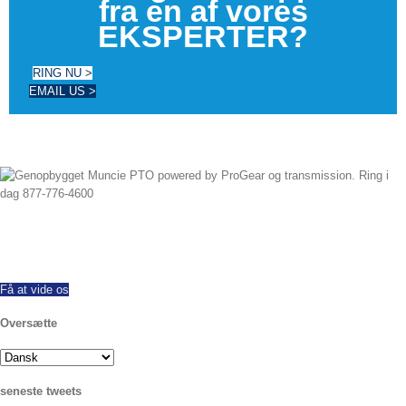
fra en af ​​vores
EKSPERTER?
RING NU >
EMAIL US >
Siden 1997 Vi har med succes eksporteret hele verden, tilbyder alle mærker
og modeller af nye og ombyggede PTO. Samme dag shipping til rådighed.
Ring i dag med eventuelle spørgsmål.
Få at vide os
Oversætte
seneste tweets