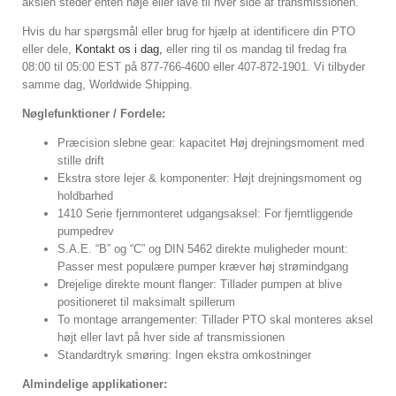
akslen steder enten høje eller lave til hver side af transmissionen.
Hvis du har spørgsmål eller brug for hjælp at identificere din PTO
eller dele,
Kontakt os i dag,
eller ring til os mandag til fredag ​​fra
08:00 til 05:00 EST på 877-766-4600 eller 407-872-1901. Vi tilbyder
samme dag, Worldwide Shipping.
Nøglefunktioner / Fordele:
Præcision slebne gear: kapacitet Høj drejningsmoment med
stille drift
Ekstra store lejer & komponenter: Højt drejningsmoment og
holdbarhed
1410 Serie fjernmonteret udgangsaksel: For fjerntliggende
pumpedrev
S.A.E. “B” og “C” og DIN 5462 direkte muligheder mount:
Passer mest populære pumper kræver høj strømindgang
Drejelige direkte mount flanger: Tillader pumpen at blive
positioneret til maksimalt spillerum
To montage arrangementer: Tillader PTO skal monteres aksel
højt eller lavt på hver side af transmissionen
Standardtryk smøring: Ingen ekstra omkostninger
Almindelige applikationer: