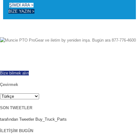
ŞİMDİ ARA >
BİZE YAZIN >
Dan beri 1997 başarıyla dünya çapında ihraç gelmiş, yeni ve yeniden inşa
PTO tüm markaları ve modelleri sunan. Aynı gün kargo kullanılabilir. herhangi
bir soru ile bugün Çağrı.
Bize bilmek alın
Çevirmek
SON TWEETLER
tarafından Tweetler Buy_Truck_Parts
İLETİŞİM BUGÜN