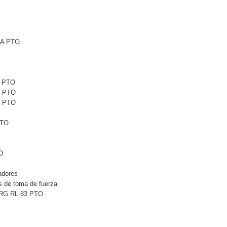
6A PTO
1 PTO
1 PTO
5 PTO
PTO
O
adores
 de toma de fuerza
 RG RL 83 PTO