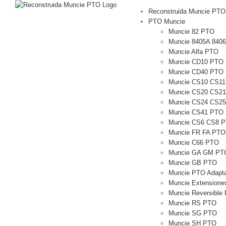
saltar
Reconstruida Muncie PTO
al
PTO Muncie
contenido
Muncie 82 PTO
Muncie 8405A 840
Muncie Alfa PTO
Muncie CD10 PTO
Muncie CD40 PTO
Muncie CS10 CS1
Muncie CS20 CS2
Muncie CS24 CS2
Muncie CS41 PTO
Muncie CS6 CS8 
Muncie FR FA PTO
Muncie C66 PTO
Muncie GA GM PT
Muncie GB PTO
Muncie PTO Adapt
Muncie Extensiones
Muncie Reversible
Muncie RS PTO
Muncie SG PTO
Muncie SH PTO