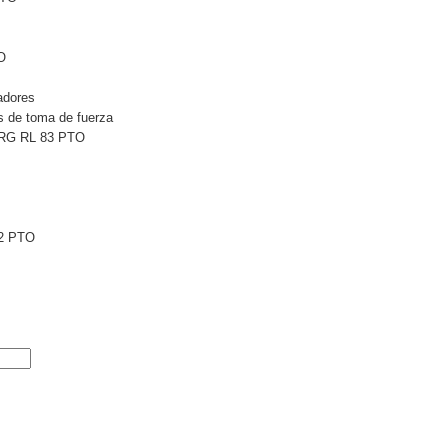
O
adores
 de toma de fuerza
 RG RL 83 PTO
2 PTO