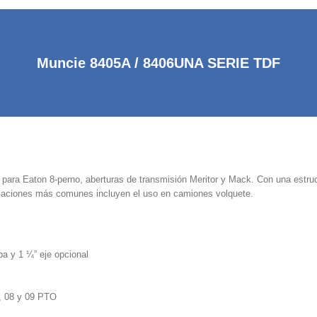
Muncie 8405A / 8406UNA SERIE TDF
ra Eaton 8-perno, aberturas de transmisión Meritor y Mack. Con una estructur
licaciones más comunes incluyen el uso en camiones volquete.
a y 1 ¼” eje opcional
7, 08 y 09 PTO