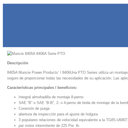
Descripción
8405A Muncie Power Products’ / 8406Una PTO Series utiliza un montaje pa
seguro de proporcionar todas las necesidades de su aplicación. Las ap
Características principales / beneficios:
Integral almohadilla de montaje 8-perno
SAE “B” o SAE “B-B”, 2- o 4-perno de brida de montaje de la bomb
Conexión de purga
abertura de inspección para el ajuste de holgura
3 populares relaciones de velocidad equivalente a la TG8S-U680
par motor intermitente de 225 Pie. lb.