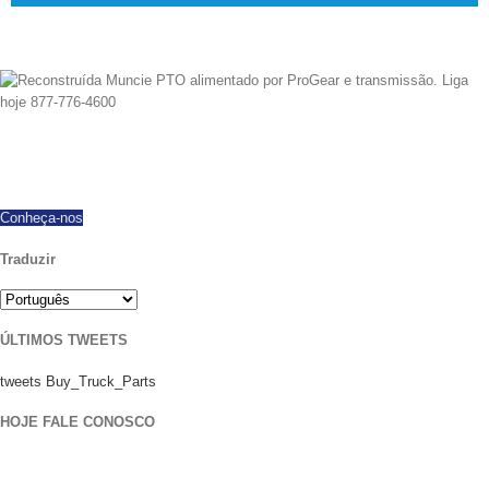
Desde a 1997 temos exportado com sucesso em todo o mundo, oferecendo
todas as marcas e modelos de PTOs novas e reconstruídas. O mesmo
transporte do dia disponível. Ligue hoje com todas as perguntas.
Conheça-nos
Traduzir
ÚLTIMOS TWEETS
tweets Buy_Truck_Parts
HOJE FALE CONOSCO