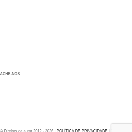
nossa localização
906 Oeste Gore St
Orlando Florida 32805
1.877.776.4600 / 1.407.872.1901
parts@eprogear.com
Segunda-feira - Sexta-feira: 8:00 SOU - 5:00 PM
ACHE-NOS
© Direitos de autor 2012 -
2026 |
POLÍTICA DE PRIVACIDADE
| TODOS OS