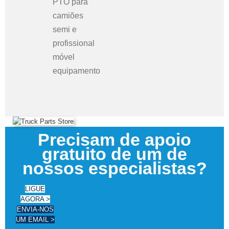
PTO para
camiões
semi
e
profissional
móvel
equipamento
Precisam de apoio
gratuito de um de
nossos especialistas?
LIGUE
AGORA >
ENVIA-NOS
UM EMAIL >