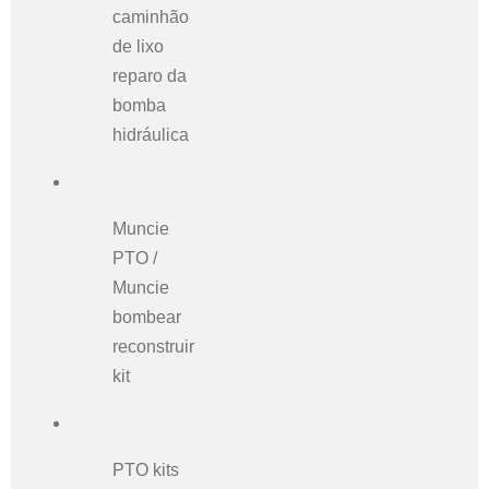
caminhão
de lixo
reparo da
bomba
hidráulica
Muncie
PTO /
Muncie
bombear
reconstruir
kit
PTO kits