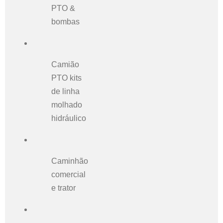
PTO &
bombas
Camião
PTO kits
de linha
molhado
hidráulico
Caminhão
comercial
e trator