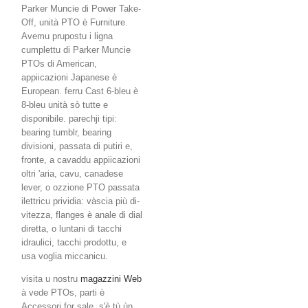
Parker Muncie di Power Take-
Off, unità PTO è Furniture.
Avemu prupostu i ligna
cumplettu di Parker Muncie
PTOs di American,
appiicazioni Japanese è
European. ferru Cast 6-bleu è
8-bleu unità sò tutte e
disponibile. parechji tipi:
bearing tumblr, bearing
divisioni, passata di putiri e,
fronte, a cavaddu appiicazioni
oltri 'aria, cavu, canadese
lever, o ozzione PTO passata
ilettricu prividia: vàscia più di-
vitezza, flanges è anale di dial
diretta, o luntani di tacchi
idraulici, tacchi prodottu, e
usa voglia miccanicu.
visita u nostru
magazzini Web
à vede PTOs, parti è
Accessori for sale, s'è tù ùn