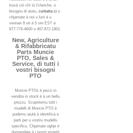
truvà ciò chì tù l'cherche, o
bisognu di aiutu,
cuntatta ci
o
chjamate à noi u luni à u
vennari 8 ori à 5 ore EST à
877-776-4600 o 407-872-1901.
New, Agriculture
& Rifabbricatu
Parts Muncie
PTO, Sales &
Service, di tutti i
vostri bisogni
PTO
Muncie PTOs è pezzi in
vendita in stock è à un bellu
prezzu. Scupritemu tutti i
mudelli di Muncie PTO è
pudemu aiutà à identificà e
parti per u vostru mudellu
specificu. Chjamate oghje è
dumandate à i nostri esperti