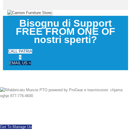
Bisognu di Support
FREE FROM ONE OF
nostri sperti?
CALL PATRIA
>
EMAIL US >
dapoi 1997 avemu tutta successu larga mondu, apre tutte e doppu è mudelli
di PTOs novu e tannu rifabbricatu. Corsica Ferries listessu ghjornu
disponibile. Chjama oghje cù ogni quistioni.
Get To Mariage Us