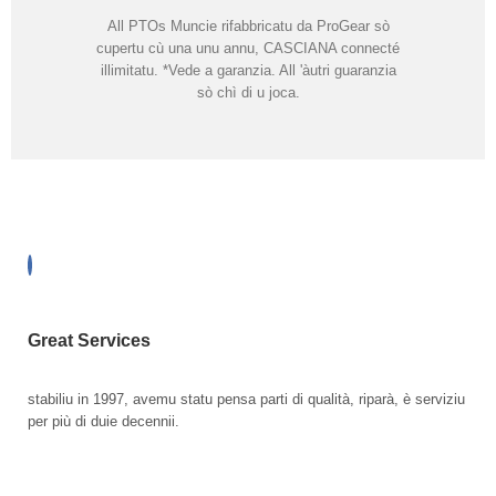
All PTOs Muncie rifabbricatu da ProGear sò
cupertu cù una unu annu, CASCIANA connecté
illimitatu. *Vede a garanzia. All 'àutri guaranzia
sò chì di u joca.
Great Services
stabiliu in 1997, avemu statu pensa parti di qualità, riparà, è serviziu
per più di duie decennii.