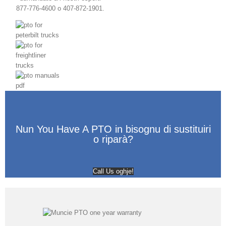
877-776-4600 o 407-872-1901.
Nun You Have A PTO in bisognu di sustituiri
o riparà?
Call Us oghje!