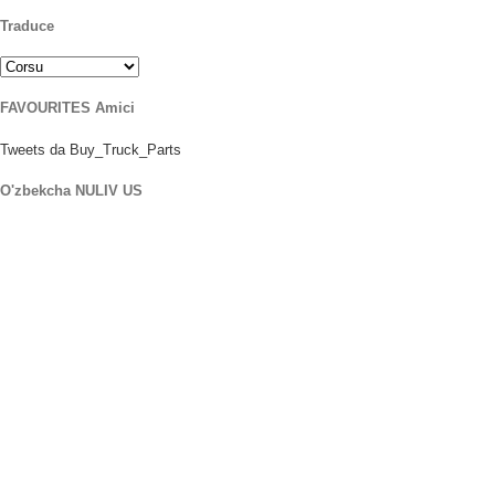
Traduce
FAVOURITES Amici
Tweets da Buy_Truck_Parts
O'zbekcha NULIV US
u nostru Location
906 A ovest di l 'St
Orlando Florida 32805
1.877.776.4600 / 1.407.872.1901
parts@eprogear.com
Luni - Vennari: 8:00 AM - 5:00 PM