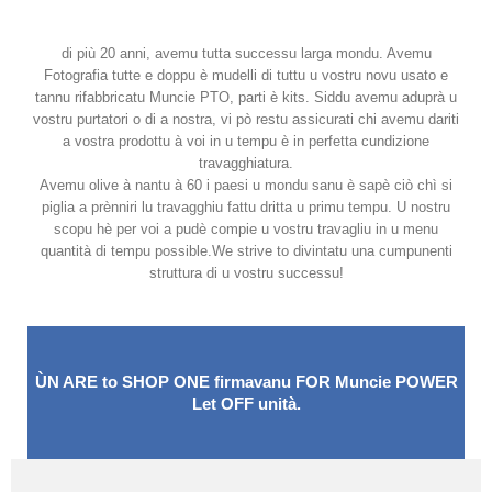
di più 20 anni, avemu tutta successu larga mondu. Avemu
Fotografia tutte e doppu è mudelli di tuttu u vostru novu usato e
tannu rifabbricatu Muncie PTO, parti è kits. Siddu avemu aduprà u
vostru purtatori o di a nostra, vi pò restu assicurati chi avemu dariti
a vostra prodottu à voi in u tempu è in perfetta cundizione
travagghiatura.
Avemu olive à nantu à 60 i paesi u mondu sanu è sapè ciò chì si
piglia a prènniri lu travagghiu fattu dritta u primu tempu. U nostru
scopu hè per voi a pudè compie u vostru travagliu in u menu
quantità di tempu possible.We strive to divintatu una cumpunenti
struttura di u vostru successu!
ÙN ARE to SHOP ONE firmavanu FOR Muncie POWER
Let OFF unità.