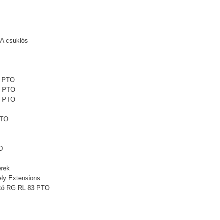
A csuklós
1 PTO
1 PTO
5 PTO
PTO
O
rek
ly Extensions
ató RG RL 83 PTO