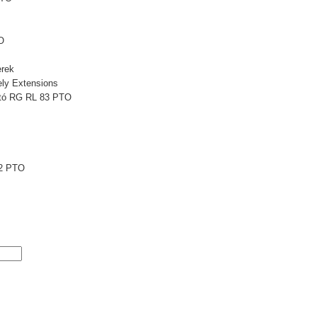
O
rek
ly Extensions
ató RG RL 83 PTO
2 PTO