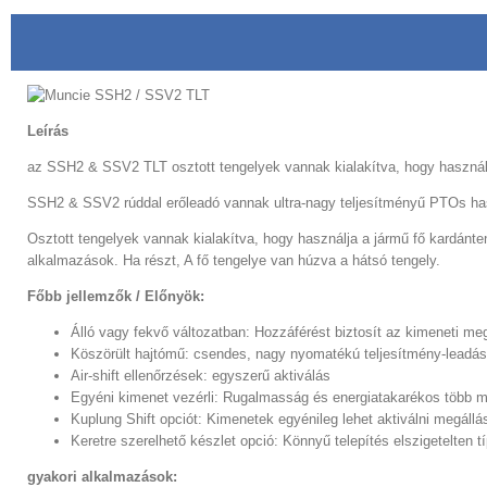
Leírás
az SSH2 & SSV2 TLT osztott tengelyek vannak kialakítva, hogy használja
SSH2 & SSV2 rúddal erőleadó vannak ultra-nagy teljesítményű PTOs hasz
Osztott tengelyek vannak kialakítva, hogy használja a jármű fő kardánte
alkalmazások. Ha részt, A fő tengelye van húzva a hátsó tengely.
Főbb jellemzők / Előnyök:
Álló vagy fekvő változatban: Hozzáférést biztosít az kimeneti m
Köszörült hajtómű: csendes, nagy nyomatékú teljesítmény-leadás
Air-shift ellenőrzések: egyszerű aktiválás
Egyéni kimenet vezérli: Rugalmasság és energiatakarékos több m
Kuplung Shift opciót: Kimenetek egyénileg lehet aktiválni megállá
Keretre szerelhető készlet opció: Könnyű telepítés elszigetelten t
gyakori alkalmazások: