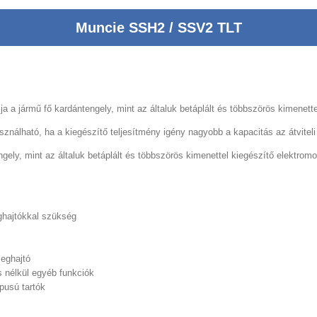
Muncie SSH2 / SSV2 TLT
 a jármű fő kardántengely, mint az általuk betáplált és többszörös kimenett
nálható, ha a kiegészítő teljesítmény igény nagyobb a kapacitás az átvite
ngely, mint az általuk betáplált és többszörös kimenettel kiegészítő elektr
eghajtókkal szükség
eghajtó
s nélkül egyéb funkciók
ípusú tartók