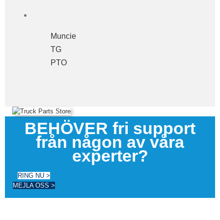
Muncie
TG
PTO
BEHÖVER fri support
från någon av våra
experter?
RING NU >
MEJLA OSS >