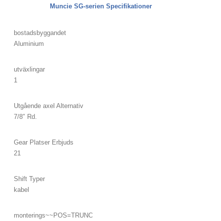
Muncie SG-serien Specifikationer
bostadsbyggandet
Aluminium
utväxlingar
1
Utgående axel Alternativ
7/8″ Rd.
Gear Platser Erbjuds
21
Shift Typer
kabel
monterings~~POS=TRUNC