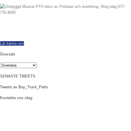
Eftersom 1997 Vi har framgångsrikt exporterats över hela världen, erbjuder
alla märken och modeller av nya och ombyggda kraftuttag. Samma dag
sjöfarten finns. Ring idag med några frågor.
Lär känna oss
Översätt
SENASTE TWEETS
Tweets av Buy_Truck_Parts
Kontakta oss idag
Vårt läge
906 West Gore St