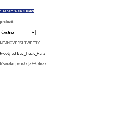
dispozici. Volejte dnes s případnými dotazy.
Seznamte se s námi
přeložit
NEJNOVĚJŠÍ TWEETY
tweety od Buy_Truck_Parts
Kontaktujte nás ještě dnes
Naše Umístění
906 West Gore St
Orlando Florida 32805
1.877.776.4600 / 1.407.872.1901