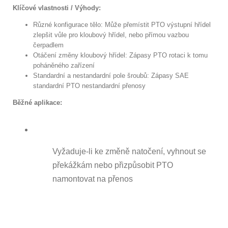
Klíčové vlastnosti / Výhody:
Různé konfigurace tělo: Může přemístit PTO výstupní hřídel
zlepšit vůle pro kloubový hřídel, nebo přímou vazbou
čerpadlem
Otáčení změny kloubový hřídel: Zápasy PTO rotaci k tomu
poháněného zařízení
Standardní a nestandardní pole šroubů: Zápasy SAE
standardní PTO nestandardní přenosy
Běžné aplikace:
Vyžaduje-li ke změně natočení, vyhnout se
překážkám nebo přizpůsobit PTO
namontovat na přenos