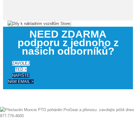
NEED ZDARMA
podporu z jednoho z
našich odborníků?
ZAVOLEJ
TEĎ >
NAPIŠTE
NÁM EMAIL >
Od té doby 1997 jsme úspěšně exportována po celém světě, nabízejí
všechny značky a modely nových a repasovaných PTO. Stejný den plavby k