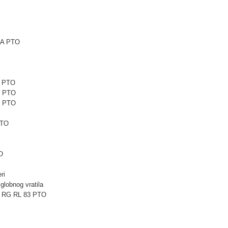
6A PTO
1 PTO
1 PTO
5 PTO
PTO
O
ri
globnog vratila
ni RG RL 83 PTO