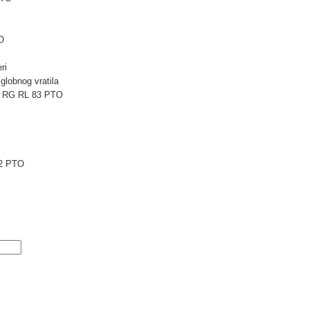
O
ri
globnog vratila
ni RG RL 83 PTO
2 PTO