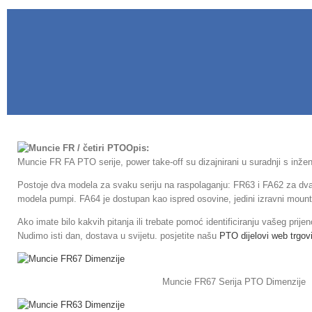
Opis:
Muncie FR FA PTO serije, power take-off su dizajnirani u suradnji s in
Postoje dva modela za svaku seriju na raspolaganju: FR63 i FA62 za dv
modela pumpi. FA64 je dostupan kao ispred osovine, jedini izravni mount 
Ako imate bilo kakvih pitanja ili trebate pomoć identificiranju vašeg prijen
Nudimo isti dan, dostava u svijetu. posjetite našu
PTO dijelovi web trgov
Muncie FR67 Serija PTO Dimenzije