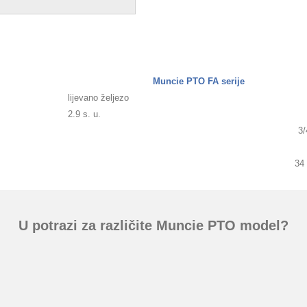
Muncie PTO FA serije
lijevano željezo
2.9 s. u.
3/
34 
U potrazi za različite Muncie PTO model?