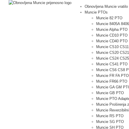
Preskoči
Obnovljena Muncie vratilo
na
Muncie PTOs
sadržaj
Muncie 82 PTO
Muncie 8405A 840
Muncie Alpha PTO
Muncie CD10 PTO
Muncie CD40 PTO
Muncie CS10 CS1
Muncie CS20 CS2
Muncie CS24 CS2
Muncie CS41 PTO
Muncie CS6 CS8 
Muncie FR FA PTO
Muncie FR66 PTO
Muncie GA GM PT
Muncie GB PTO
Muncie PTO Adapte
Muncie Proširenja z
Muncie Reverzibil
Muncie RS PTO
Muncie SG PTO
Muncie SH PTO