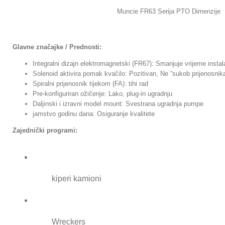
Muncie FR63 Serija PTO Dimenzije
Glavne značajke / Prednosti:
Integralni dizajn elektromagnetski (FR67): Smanjuje vrijeme instal
Solenoid aktivira pomak kvačilo: Pozitivan, Ne “sukob prijenosni
Spiralni prijenosnik tijekom (FA): tihi rad
Pre-konfiguriran ožičenje: Lako, plug-in ugradnju
Daljinski i izravni model mount: Svestrana ugradnja pumpe
jamstvo godinu dana: Osiguranje kvalitete
Zajednički programi:
kiperi kamioni
Wreckers