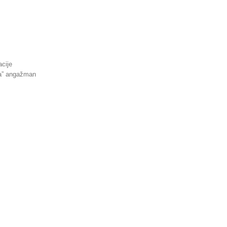
acije
ka” angažman