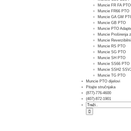
Muncie FR FA PTO
Muncie FR66 PTO
Muncie GA GM PT
Muncie GB PTO
Muncie PTO Adapte
Muncie Proširenja z
Muncie Reverzibil
Muncie RS PTO
Muncie SG PTO
Muncie SH PTO
Muncie SS66 PTO
Muncie SSH2 SSV
Muncie TG PTO
Muncie PTO dijelovi
Pitajte stručnjaka
(877)-776-4600
(407)-872-1901
Traziti: