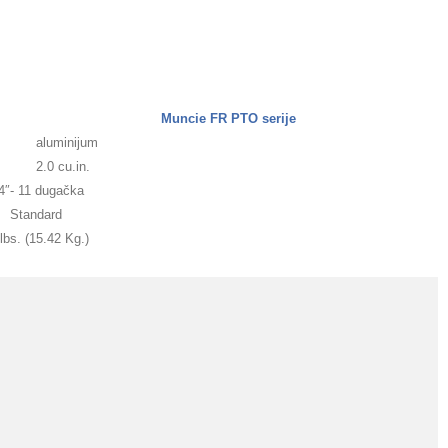
Muncie FR PTO serije
aluminijum
2.0 cu.in.
4″- 11 dugačka
Standard
lbs. (15.42 Kg.)