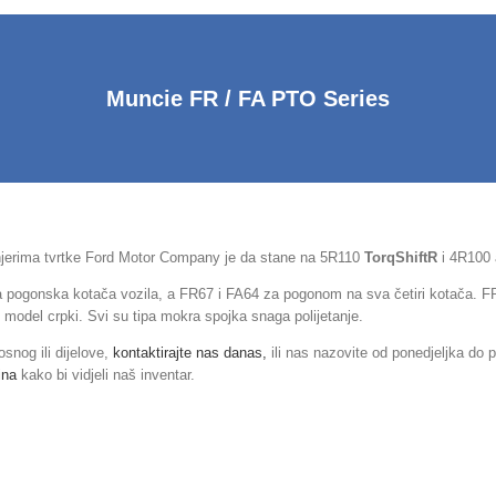
Muncie FR /
FA PTO Series
ženjerima tvrtke Ford Motor Company je da stane na 5R110
TorqShiftR
i 4R100 
a pogonska kotača vozila, a FR67 i FA64 za pogonom na sva četiri kotača. F
model crpki. Svi su tipa mokra spojka snaga polijetanje.
osnog ili dijelove,
kontaktirajte nas danas,
ili nas nazovite od ponedjeljka do 
ina
kako bi vidjeli naš inventar.