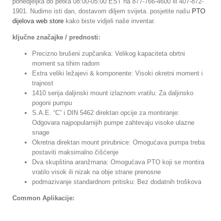
ponedjeljka do petka 08:00-05:00 EST na 877-766-4600 ili 407-872-
1901. Nudimo isti dan, dostavom diljem svijeta. posjetite našu
PTO
dijelova web store
kako biste vidjeli naše inventar.
ključne značajke / prednosti:
Precizno brušeni zupčanika: Velikog kapaciteta obrtni
moment sa tihim radom
Extra veliki ležajevi & komponente: Visoki okretni moment i
trajnost
1410 serija daljinski mount izlaznom vratilu: Za daljinsko
pogoni pumpu
S.A.E. “C” i DIN 5462 direktan opcije za montiranje:
Odgovara najpopularnijih pumpe zahtevaju visoke ulazne
snage
Okretna direktan mount prirubnice: Omogućava pumpa treba
postaviti maksimalno čišćenje
Dva skupština aranžmana: Omogućava PTO koji se montira
vratilo visok ili nizak na obje strane prenosne
podmazivanje standardnom pritisku: Bez dodatnih troškova
Common Aplikacije: