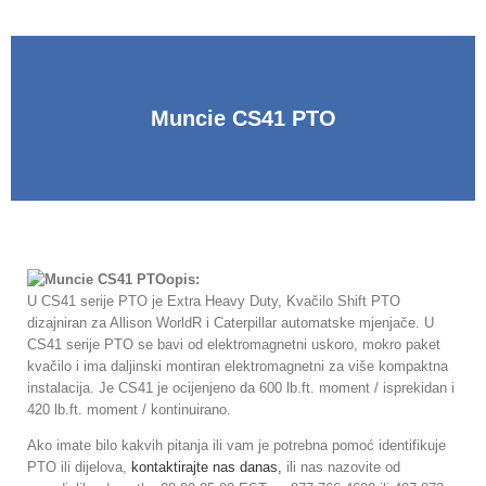
Muncie CS41 PTO
opis:
U CS41 serije PTO je Extra Heavy Duty, Kvačilo Shift PTO
dizajniran za Allison WorldR i Caterpillar automatske mjenjače. U
CS41 serije PTO se bavi od elektromagnetni uskoro, mokro paket
kvačilo i ima daljinski montiran elektromagnetni za više kompaktna
instalacija. Je CS41 je ocijenjeno da 600 lb.ft. moment / isprekidan i
420 lb.ft. moment / kontinuirano.
Ako imate bilo kakvih pitanja ili vam je potrebna pomoć identifikuje
PTO ili dijelova,
kontaktirajte nas danas,
ili nas nazovite od