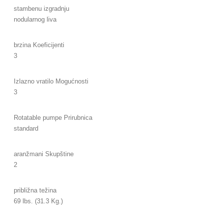
stambenu izgradnju
nodularnog liva
brzina Koeficijenti
3
Izlazno vratilo Mogućnosti
3
Rotatable pumpe Prirubnica
standard
aranžmani Skupštine
2
približna težina
69 lbs. (31.3 Kg.)