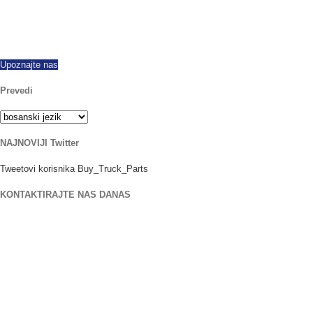
Od 1997 uspješno smo izvozili širom svijeta, nudi sve marke i modele novih i
obnovljenih zglobnih vratila. Dostava istog dana. Nazovite danas sa svim
pitanjima.
Upoznajte nas
Prevedi
NAJNOVIJI Twitter
Tweetovi korisnika Buy_Truck_Parts
KONTAKTIRAJTE NAS DANAS
Naša lokacija
906 West Gore St
Orlando, Florida 32805