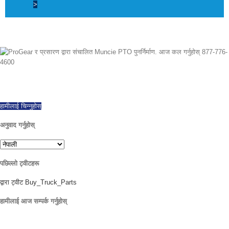
>
देखि 1997 हामीले सफलतापूर्वक विश्वव्यापी निर्यात गरेका छौं, नयाँ र पुनर्निर्मित PTOs को सबै मेक
र मोडेलहरू प्रदान गर्दै. एकै दिन ढुवानी उपलब्ध छ. कुनै पनि प्रश्नको साथ आज कल गर्नुहोस्.
हामीलाई चिन्नुहोस्
अनुवाद गर्नुहोस्
पछिल्लो ट्वीटहरू
द्वारा ट्वीट Buy_Truck_Parts
हामीलाई आज सम्पर्क गर्नुहोस्