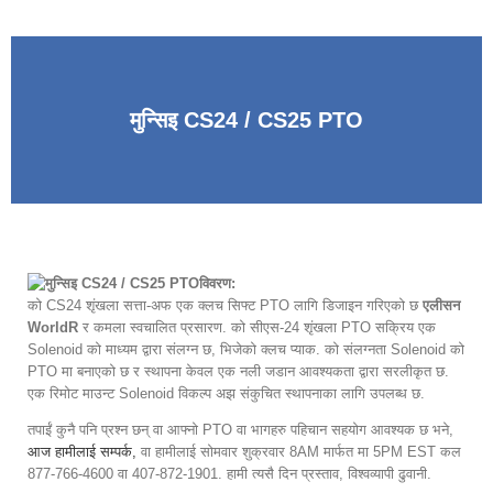
मुन्सिइ CS24 / CS25 PTO
विवरण:
को CS24 शृंखला सत्ता-अफ एक क्लच सिफ्ट PTO लागि डिजाइन गरिएको छ
एलीसन
WorldR
र कमला स्वचालित प्रसारण. को सीएस-24 शृंखला PTO सक्रिय एक
Solenoid को माध्यम द्वारा संलग्न छ, भिजेको क्लच प्याक. को संलग्नता Solenoid को
PTO मा बनाएको छ र स्थापना केवल एक नली जडान आवश्यकता द्वारा सरलीकृत छ.
एक रिमोट माउन्ट Solenoid विकल्प अझ संकुचित स्थापनाका लागि उपलब्ध छ.
तपाईं कुनै पनि प्रश्न छन् वा आफ्नो PTO वा भागहरु पहिचान सहयोग आवश्यक छ भने,
आज हामीलाई सम्पर्क,
वा हामीलाई सोमवार शुक्रवार 8AM मार्फत मा 5PM EST कल
877-766-4600 वा 407-872-1901. हामी त्यसै दिन प्रस्ताव, विश्वव्यापी ढुवानी.