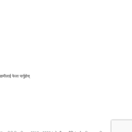
हाम्रो स्थान
906 पश्चिम गोर सेन्ट
ओर्लान्डो फ्लोरिडा 32805
1.877.776.4600 / 1.407.872.1901
parts@eprogear.com
सोमबार - शुक्रबार: 8:00 AM - 5:00 PM
हामीलाई फेला पार्नुहोस्