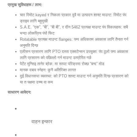
प्रमुख सुविधाहरू / लाभ:
चार रिमोट keyed र निकला प्रकार दुवै मा उत्पादन शाफ्ट माउन्ट: रिमोट पंप
ड्राइव लागि बहुमुखी
S.A.E. “एक”, “बी”, “बी बी”, र दीन 5462 प्रत्यक्ष माउन्ट पंप विकल्पहरू: सबै
भन्दा लोकप्रिय पंपों फिट
Rotatable प्रत्यक्ष माउन्ट flanges: पम्प अधिकतम अवकास लागि तैनात गर्न
अनुमति दिन्छ
एलीसन प्रसारण लागि PTO दस्ता एक्सटेन्सन उपयुक्त: पंप ठूलो पम्प अवकास
लागि प्रसारण को पछिल्लो गर्न माउन्ट उत्प्रेरित गर्छ
पेटेंट मुन्सिइ तानेर ब्रेक: मा सापट परिक्रमा रोक्छ “बन्द” मोड
मानक दबाव स्नेहन: कुनै अतिरिक्त लागत
दुई विधानसभा व्यवस्था: को PTO शाफ्ट माउन्ट गर्न अनुमति दिन्छ प्रसारण को
या त पक्षमा उच्च वा कम
साधारण आवेदन:
वाहन इन्कार