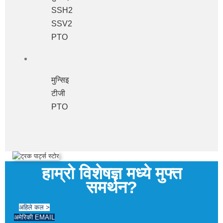
SSH2
SSV2
PTO
मुन्सिइ
टीजी
PTO
हाम्रो विशेषज्ञ मध्ये मुफ्त
समर्थन?
अहिले कल >
अमेरिकी EMAIL