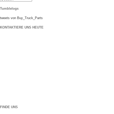
Tumblelogs
tweets von Buy_Truck_Parts
KONTAKTIERE UNS HEUTE
unsere Position
906 West Gore St
Orlando Florida 32805
1.877.776.4600 / 1.407.872.1901
parts@eprogear.com
Montag - Freitag: 8:00 AM - 5:00 PM
FINDE UNS