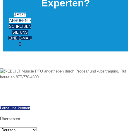
Experten?
JETZT
ANRUFEN >
SCHREIBEN
SIE UNS
EINE E-MAIL
>
Schon seit 1997 wir haben erfolgreich weltweit exportiert, bietet alle Marken
und Modelle von neuen und umgebauten PTOs. Versand am selben Tag
verfügbar. Rufen Sie heute mit allen möglichen Fragen.
Lerne uns kennen
Übersetzen