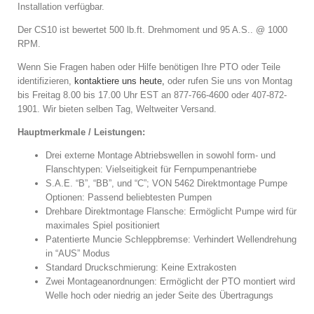
Installation verfügbar.
Der CS10 ist bewertet 500 lb.ft. Drehmoment und 95 A.S.. @ 1000
RPM.
Wenn Sie Fragen haben oder Hilfe benötigen Ihre PTO oder Teile
identifizieren,
kontaktiere uns heute,
oder rufen Sie uns von Montag
bis Freitag 8.00 bis 17.00 Uhr EST an 877-766-4600 oder 407-872-
1901. Wir bieten selben Tag, Weltweiter Versand.
Hauptmerkmale / Leistungen:
Drei externe Montage Abtriebswellen in sowohl form- und
Flanschtypen: Vielseitigkeit für Fernpumpenantriebe
S.A.E. “B”, “BB”, und “C”; VON 5462 Direktmontage Pumpe
Optionen: Passend beliebtesten Pumpen
Drehbare Direktmontage Flansche: Ermöglicht Pumpe wird für
maximales Spiel positioniert
Patentierte Muncie Schleppbremse: Verhindert Wellendrehung
in “AUS” Modus
Standard Druckschmierung: Keine Extrakosten
Zwei Montageanordnungen: Ermöglicht der PTO montiert wird
Welle hoch oder niedrig an jeder Seite des Übertragungs