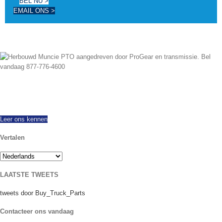
BEL NU >
EMAIL ONS >
Sinds 1997 hebben we met succes geëxporteerd wereldwijd, het aanbieden
van alle merken en modellen van de nieuwe en herbouwd PTO. Dezelfde dag
de scheepvaart beschikbaar. Bel vandaag nog met vragen.
Leer ons kennen
Vertalen
LAATSTE TWEETS
tweets door Buy_Truck_Parts
Contacteer ons vandaag