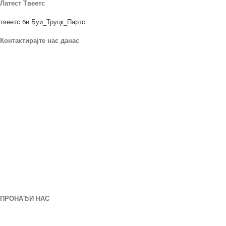
Латест Твеетс
твеетс би Буи_Труцк_Партс
Контактирајте нас данас
Наша локација
906 ВЕСТ ГОРЕ Ст.
орландо Србија 32805
1.877.776.4600 / 1.407.872.1901
партс@епрогеар.цом
Понедељак - петак: 8:00 САМ - 5:00 ПОСЛЕ ПОДНЕ
ПРОНАЂИ НАС