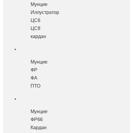
Мунцие
Иллустратор
ЦС6
ЦС8
кардан
Мунцие
ФР
ФА
ПТО
Мунцие
ФР66
Кардан