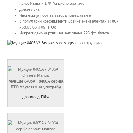
прирубница и 1 Ж "опционо вратило
драин лука
Инспекција порт за зазора подешавање
3 популарни коефицијенти брзине еквивалентан ТГ8С-
У6807, 08 и 09 ПТОс
Испрекидано обртни момент оцена 225 фт. Фунта.
Мунцие 8405А / 8406А серија
ПТО Упутство за употребу
довнлоад ПДФ