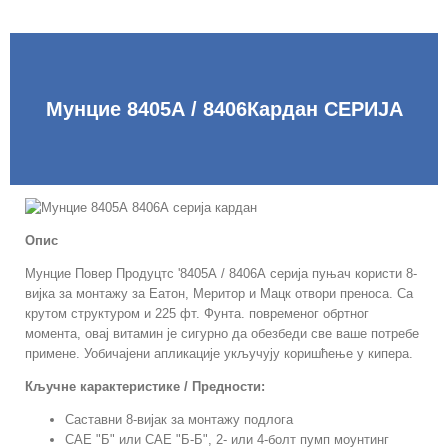
Мунцие 8405А / 8406Кардан СЕРИЈА
Опис
Мунцие Повер Продуцтс '8405А / 8406А серија пуњач користи 8-
вијка за монтажу за Еатон, Меритор и Мацк отвори преноса. Са
крутом структуром и 225 фт. Фунта. повременог обртног
момента, овај витамин је сигурно да обезбеди све ваше потребе
примене. Уобичајени апликације укључују коришћење у кипера.
Кључне карактеристике / Предности:
Саставни 8-вијак за монтажу подлога
САЕ "Б" или САЕ "Б-Б", 2- или 4-болт пумп моунтинг