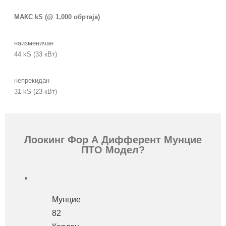
МАКС kS (@ 1,000 обртаја)
наизменичан
44 kS (33 кВт)
непрекидан
31 kS (23 кВт)
Лоокинг Фор А Дифферент Мунцие
ПТО Модел?
Мунцие
82