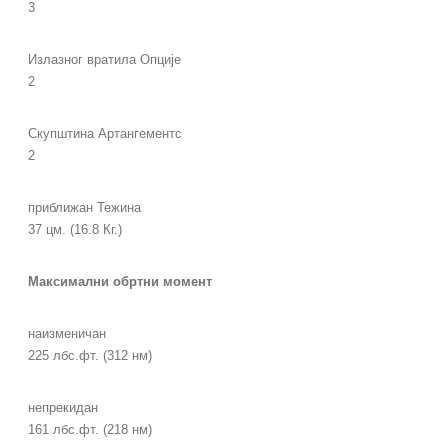
3
Излазног вратила Опције
2
Скупштина Артангементс
2
приближан Тежина
37 цм. (16.8 Кг.)
Максимални обртни момент
наизменичан
225 лбс.фт. (312 нм)
непрекидан
161 лбс.фт. (218 нм)