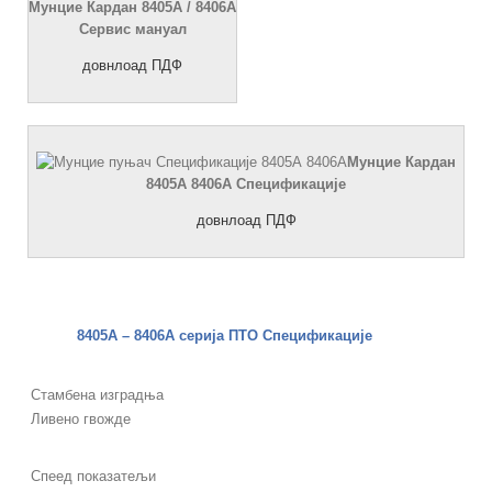
Мунцие Кардан 8405А / 8406А
Сервис мануал
довнлоад ПДФ
Мунцие Кардан
8405А 8406А Спецификације
довнлоад ПДФ
8405
A
– 8406А серија ПТО Спецификације
Стамбена изградња
Ливено гвожде
Спеед показатељи