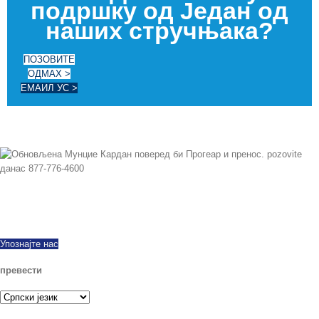
подршку од Један од
наших стручњака?
ПОЗОВИТЕ
ОДМАХ >
ЕМАИЛ УС >
Од 1997 успешно смо извозили широк свет, нуди све чини и модела
нове и обновљене ПТОС. Исти дан Схиппинг аваилабле. Позовите данас
са свим питањима.
Упознајте нас
превести