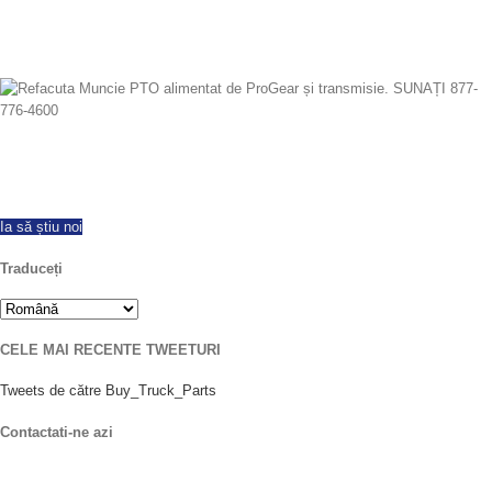
De cand 1997 ne-am exportat cu succes în întreaga lume, oferind toate
mărcile și modelele PTOs noi si reconstruite. În aceeași zi, de transport
maritim disponibile. Sunați astăzi cu orice întrebări.
Ia să știu noi
Traduceți
CELE MAI RECENTE TWEETURI
Tweets de către Buy_Truck_Parts
Contactati-ne azi