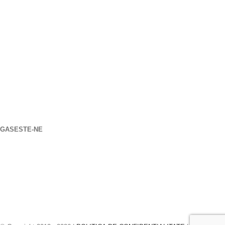
Locația noastră
906 West Gore St
Orlando Florida 32805
1.877.776.4600 / 1.407.872.1901
parts@eprogear.com
luni - vineri: 8:00 A.M - 5:00 P.M
GASESTE-NE