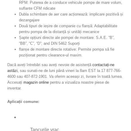
RPM: Puterea de a conduce vehicule pompe de mare volum,
suflante CFM ridicate
Dubla schimbare de aer care acționează: implicare pozitivă și
dezangajare
Două tipuri de ieșire de companie cu flanșă: Adaptabilitate
pentru pompa de la distanță și unități mecanice
Șapte opțiuni directe ale pompei de montare: S.A.E. “B”,
“BB”, “C”, “D”; and DIN 5462 Suporți
flanșe de montare directe rotative: Permite pompa să fie
poziționat pentru clearance-ul maxim.
Dacă aveți întrebări sau aveți nevoie de asistență
contactați-ne
astăzi,
sau sunati-ne de luni până vineri la 8am EST la 17 877-766-
4600 sau 407-872-1901. Va oferim aceeași zi, livrare în toată lumea.
Accesați
magazin online
pentru a vizualiza noastre piese de
inventar.
Aplicații comune:
Tancurile vrac