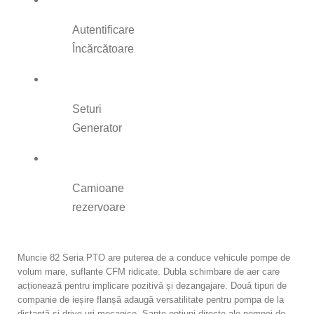
Autentificare
Încărcătoare
Seturi
Generator
Camioane
rezervoare
Muncie 82 Seria PTO are puterea de a conduce vehicule pompe de
volum mare, suflante CFM ridicate. Dubla schimbare de aer care
acționează pentru implicare pozitivă și dezangajare. Două tipuri de
companie de ieșire flanșă adaugă versatilitate pentru pompa de la
distanță și drive-uri mecanice. Șapte opțiuni directe ale pompei de