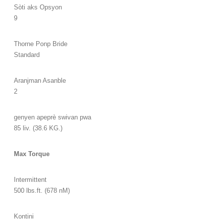
Sòti aks Opsyon
9
Thorne Ponp Bride
Standard
Aranjman Asanble
2
genyen apeprè swivan pwa
85 liv. (38.6 KG.)
Max Torque
Intermittent
500 lbs.ft. (678 nM)
Kontini