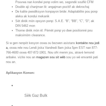
Pouvwa nan kondwi ponp volim wo, segondè souflè CFM
Double aji chanjman lè: angajman pozitif ak dekrochaj
De kalite pwodiksyon konpayon bride: Adaptabilite pou ponp
aleka ak kondui mekanik
Sèt dirèk mòn opsyon ponp: S.A.E. “B”, “BB”, “C”, “D”; ak
DIN 5462 mon
Thorne dirèk mòn èl: Pèmèt ponp yo dwe positionné pou
maksimòm clearance.
Si w gen nenpòt kesyon oswa ou bezwen asistans
kontakte nou jodi
a,
oswa rele nou Lendi jiska Vandredi 8am jiska 5pm EST nan 877-
766-4600 oswa 407-872-1901. Nou ofri menm jou, atravè lemond
anbake. vizite nou an
magazen sou sit wèb
sou yo wè envantè pati
nou an.
Aplikasyon Komen:
Sèk Gaz Bulk