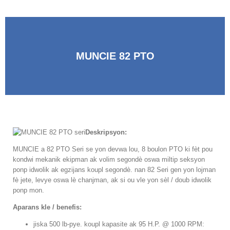
MUNCIE 82 PTO
Deskripsyon:
MUNCIE a 82 PTO Seri se yon devwa lou, 8 boulon PTO ki fèt pou
kondwi mekanik ekipman ak volim segondè oswa miltip seksyon
ponp idwolik ak egzijans koupl segondè. nan 82 Seri gen yon lojman
fè jete, levye oswa lè chanjman, ak si ou vle yon sèl / doub idwolik
ponp mon.
Aparans kle / benefis:
jiska 500 lb-pye. koupl kapasite ak 95 H.P. @ 1000 RPM: