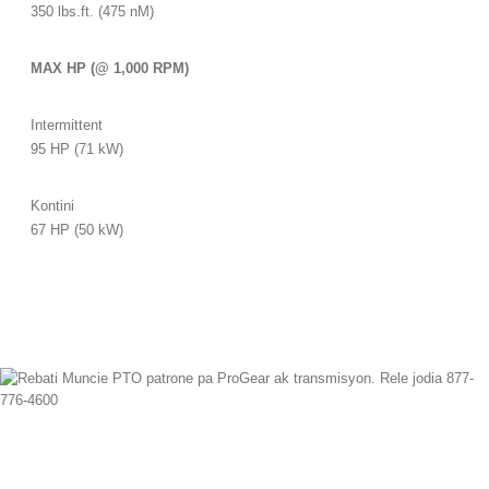
350 lbs.ft. (475 nM)
MAX HP (@ 1,000 RPM)
Intermittent
95 HP (71 kW)
Kontini
67 HP (50 kW)
Depi 1997 nou te ekspòte avèk siksè atravè lemond, ofri tout kalite ak modèl
PTO nouvo ak rebati. Anbake menm jou disponib. Rele jodi a ak nenpòt
kesyon.