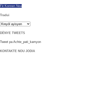
Fè Konnen Nou
Tradui
DÈNYE TWEETS
Tweet pa Achte_pati_kamyon
KONTAKTE NOU JODIA
Kote nou an
906 West Gore St
Orlando Florid 32805
1.877.776.4600 / 1.407.872.1901
parts@eprogear.com