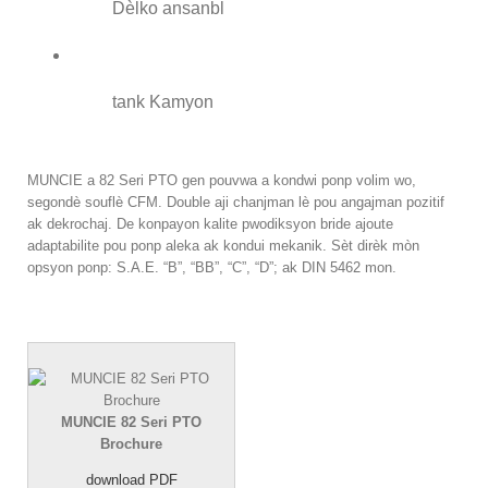
Dèlko ansanbl
tank Kamyon
MUNCIE a 82 Seri PTO gen pouvwa a kondwi ponp volim wo,
segondè souflè CFM. Double aji chanjman lè pou angajman pozitif
ak dekrochaj. De konpayon kalite pwodiksyon bride ajoute
adaptabilite pou ponp aleka ak kondui mekanik. Sèt dirèk mòn
opsyon ponp: S.A.E. “B”, “BB”, “C”, “D”; ak DIN 5462 mon.
MUNCIE 82 Seri PTO
Brochure
download PDF