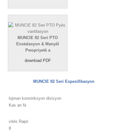
MUNCIE 82 Seri PTO
Enstalasyon & Manyèl
Pwopriyetè a
download PDF
MUNCIE 82 Seri Espesifikasyon
lojman konstriksyon divizyon
Kas an fè
vitès Rapò
8