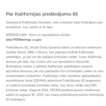
Par Kalifornijas piedāvājumu 65
Saskaņā ar Kalifornijas likumiem, mēs sniedzam šādu brīdinājumu par
produktiem, kas saistīti ar šo lapu:
BRĪDINĀJUMS: Vēzis un reproduktīvā slimība -
www.P65Warnings.ca.gov.
Priekšlikums 65, oficiāli Droša dzeramā ūdens un toksisko noteikumu
izpildes likums 1986, ir likums, kas pieprasa brīdināt Kalifornijas
patērētājus, ja viņi var tikt pakļauti ķīmiskām vielām, kuras Kalifornija
atzinusi par tādu, kas izraisa vēzi vai reproduktīvo toksicitāti.
Brīdinājumu mērķis ir palīdzēt Kalifornijas patērētājiem pieņemt
apzinātus lēmumus par viņu pakļautību šīm ķīmiskajām vielām no viņu
izmantotajiem produktiem. Kalifornijas vides veselības apdraudējumu
novērtēšanas birojs (OEHHA) administrē Priekšlikumu 65 programmu
un publicē uzskaitītās ķīmiskās vielas, kas ietver vairāk nekā 850
ķīmiskās vielas. Augustā 2016, OEHHA pieņēma jaunus noteikumus-
spēkā no augusta 30, 2018, kas maina priekšlikumā prasīto informāciju
65 brīdinājumi.