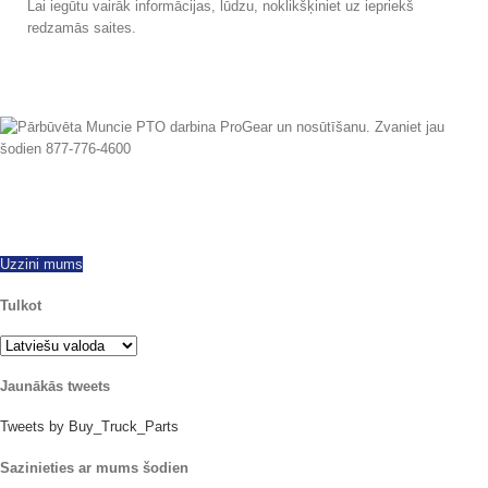
Lai iegūtu vairāk informācijas, lūdzu, noklikšķiniet uz iepriekš
redzamās saites.
tā kā 1997 Mēs esam veiksmīgi eksportē visā pasaulē, piedāvā visu padara
un modeļus jaunas un pārbūvētās PTOs. Tajā pašā dienā kuģniecības
pieejams. Zvaniet šodien ar visiem jautājumiem.
Uzzini mums
Tulkot
Jaunākās tweets
Tweets by Buy_Truck_Parts
Sazinieties ar mums šodien